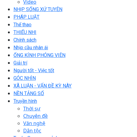
Video
NHỊP SỐNG XỨ TUYÊN
PHÁP LUẬT
Thể thao
THIẾU NHI
Chính sách
Nhịp cầu nhân ái
ỐNG KÍNH PHÓNG VIÊN
Giải trí
Người tốt - Việc tốt
GÓC NHÌN
XÃ LUẬN - VẤN ĐỀ KỲ NÀY
NỀN TẢNG SỐ
Truyền hình
Thời sự
Chuyên đề
Văn nghệ
Dân tộc