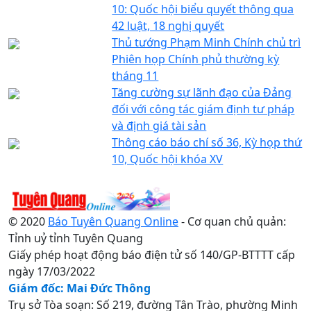
10: Quốc hội biểu quyết thông qua
42 luật, 18 nghị quyết
Thủ tướng Phạm Minh Chính chủ trì
Phiên họp Chính phủ thường kỳ
tháng 11
Tăng cường sự lãnh đạo của Đảng
đối với công tác giám định tư pháp
và định giá tài sản
Thông cáo báo chí số 36, Kỳ họp thứ
10, Quốc hội khóa XV
© 2020
Báo Tuyên Quang Online
- Cơ quan chủ quản:
Tỉnh uỷ tỉnh Tuyên Quang
Giấy phép hoạt động báo điện tử số 140/GP-BTTTT cấp
ngày 17/03/2022
Giám đốc: Mai Đức Thông
Trụ sở Tòa soạn: Số 219, đường Tân Trào, phường Minh