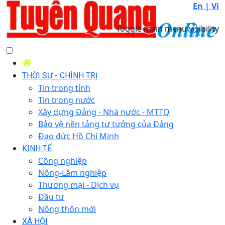
En |
Vi
Toggle main menu visibility
THỜI SỰ - CHÍNH TRỊ
Tin trong tỉnh
Tin trong nước
Xây dựng Đảng - Nhà nước - MTTQ
Bảo vệ nền tảng tư tưởng của Đảng
Đạo đức Hồ Chí Minh
KINH TẾ
Công nghiệp
Nông-Lâm nghiệp
Thương mại - Dịch vụ
Đầu tư
Nông thôn mới
XÃ HỘI