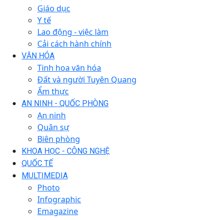
Giáo dục
Y tế
Lao động - việc làm
Cải cách hành chính
VĂN HÓA
Tinh hoa văn hóa
Đất và người Tuyên Quang
Ẩm thực
AN NINH - QUỐC PHÒNG
An ninh
Quân sự
Biên phòng
KHOA HỌC - CÔNG NGHỆ
QUỐC TẾ
MULTIMEDIA
Photo
Infographic
Emagazine