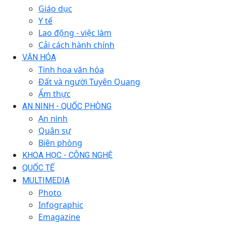
Giáo dục
Y tế
Lao động - việc làm
Cải cách hành chính
VĂN HÓA
Tinh hoa văn hóa
Đất và người Tuyên Quang
Ẩm thực
AN NINH - QUỐC PHÒNG
An ninh
Quân sự
Biên phòng
KHOA HỌC - CÔNG NGHỆ
QUỐC TẾ
MULTIMEDIA
Photo
Infographic
Emagazine