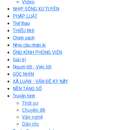
Video
NHỊP SỐNG XỨ TUYÊN
PHÁP LUẬT
Thể thao
THIẾU NHI
Chính sách
Nhịp cầu nhân ái
ỐNG KÍNH PHÓNG VIÊN
Giải trí
Người tốt - Việc tốt
GÓC NHÌN
XÃ LUẬN - VẤN ĐỀ KỲ NÀY
NỀN TẢNG SỐ
Truyền hình
Thời sự
Chuyên đề
Văn nghệ
Dân tộc