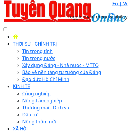
En |
Vi
Toggle main menu visibility
THỜI SỰ - CHÍNH TRỊ
Tin trong tỉnh
Tin trong nước
Xây dựng Đảng - Nhà nước - MTTQ
Bảo vệ nền tảng tư tưởng của Đảng
Đạo đức Hồ Chí Minh
KINH TẾ
Công nghiệp
Nông-Lâm nghiệp
Thương mại - Dịch vụ
Đầu tư
Nông thôn mới
XÃ HỘI