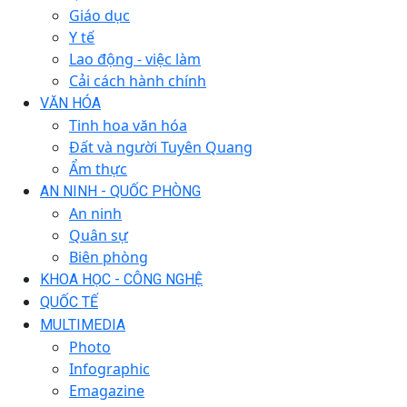
Giáo dục
Y tế
Lao động - việc làm
Cải cách hành chính
VĂN HÓA
Tinh hoa văn hóa
Đất và người Tuyên Quang
Ẩm thực
AN NINH - QUỐC PHÒNG
An ninh
Quân sự
Biên phòng
KHOA HỌC - CÔNG NGHỆ
QUỐC TẾ
MULTIMEDIA
Photo
Infographic
Emagazine