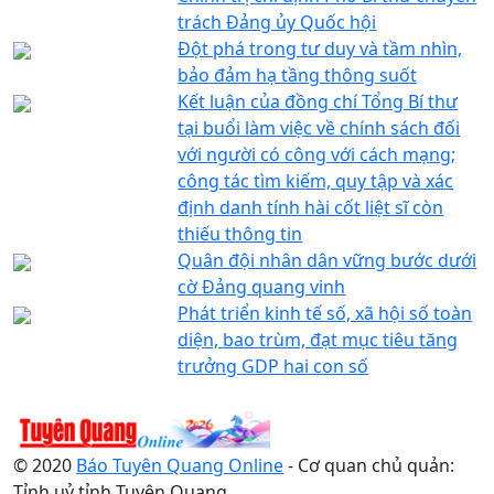
trách Đảng ủy Quốc hội
Đột phá trong tư duy và tầm nhìn,
bảo đảm hạ tầng thông suốt
Kết luận của đồng chí Tổng Bí thư
tại buổi làm việc về chính sách đối
với người có công với cách mạng;
công tác tìm kiếm, quy tập và xác
định danh tính hài cốt liệt sĩ còn
thiếu thông tin
Quân đội nhân dân vững bước dưới
cờ Đảng quang vinh
Phát triển kinh tế số, xã hội số toàn
diện, bao trùm, đạt mục tiêu tăng
trưởng GDP hai con số
© 2020
Báo Tuyên Quang Online
- Cơ quan chủ quản:
Tỉnh uỷ tỉnh Tuyên Quang