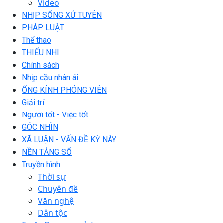
Video
NHỊP SỐNG XỨ TUYÊN
PHÁP LUẬT
Thể thao
THIẾU NHI
Chính sách
Nhịp cầu nhân ái
ỐNG KÍNH PHÓNG VIÊN
Giải trí
Người tốt - Việc tốt
GÓC NHÌN
XÃ LUẬN - VẤN ĐỀ KỲ NÀY
NỀN TẢNG SỐ
Truyền hình
Thời sự
Chuyên đề
Văn nghệ
Dân tộc