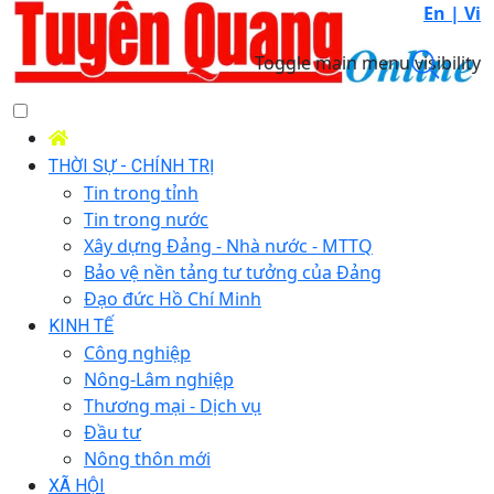
En |
Vi
Toggle main menu visibility
THỜI SỰ - CHÍNH TRỊ
Tin trong tỉnh
Tin trong nước
Xây dựng Đảng - Nhà nước - MTTQ
Bảo vệ nền tảng tư tưởng của Đảng
Đạo đức Hồ Chí Minh
KINH TẾ
Công nghiệp
Nông-Lâm nghiệp
Thương mại - Dịch vụ
Đầu tư
Nông thôn mới
XÃ HỘI