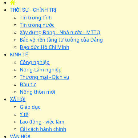
THỜI SỰ - CHÍNH TRỊ
Tin trong tỉnh
Tin trong nước
Xây dựng Đảng - Nhà nước - MTTQ
Bảo vệ nền tảng tư tưởng của Đảng
Đạo đức Hồ Chí Minh
KINH TẾ
Công nghiệp
Nông-Lâm nghiệp
Thương mại - Dịch vụ
Đầu tư
Nông thôn mới
XÃ HỘI
Giáo dục
Y tế
Lao động - việc làm
Cải cách hành chính
VĂN HÓA