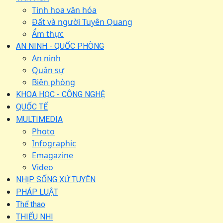
Tinh hoa văn hóa
Đất và người Tuyên Quang
Ẩm thực
AN NINH - QUỐC PHÒNG
An ninh
Quân sự
Biên phòng
KHOA HỌC - CÔNG NGHỆ
QUỐC TẾ
MULTIMEDIA
Photo
Infographic
Emagazine
Video
NHỊP SỐNG XỨ TUYÊN
PHÁP LUẬT
Thể thao
THIẾU NHI