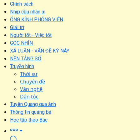
Chính sách
Nhịp cầu nhân ái
ỐNG KÍNH PHÓNG VIÊN
Giải trí
Người tốt - Việc tốt
GÓC NHÌN
XÃ LUẬN - VẤN ĐỀ KỲ NÀY
NỀN TẢNG SỐ
Truyền hình
Thời sự
Chuyên đề
Văn nghệ
Dân tộc
Tuyên Quang qua ảnh
Thông tin quảng bá
Học tập theo Bác