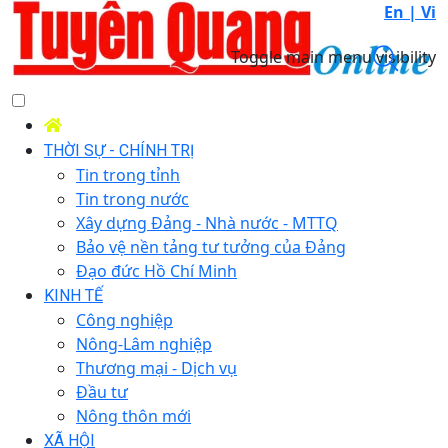
En |
Vi
Toggle main menu visibility
THỜI SỰ - CHÍNH TRỊ
Tin trong tỉnh
Tin trong nước
Xây dựng Đảng - Nhà nước - MTTQ
Bảo vệ nền tảng tư tưởng của Đảng
Đạo đức Hồ Chí Minh
KINH TẾ
Công nghiệp
Nông-Lâm nghiệp
Thương mại - Dịch vụ
Đầu tư
Nông thôn mới
XÃ HỘI