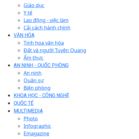
Giáo dục
Y tế
Lao động - việc làm
Cải cách hành chính
VĂN HÓA
Tinh hoa văn hóa
Đất và người Tuyên Quang
Ẩm thực
AN NINH - QUỐC PHÒNG
An ninh
Quân sự
Biên phòng
KHOA HỌC - CÔNG NGHỆ
QUỐC TẾ
MULTIMEDIA
Photo
Infographic
Emagazine