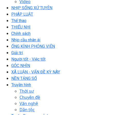
Video
NHỊP SỐNG XỨ TUYÊN
PHÁP LUẬT
Thể thao
THIẾU NHI
Chính sách
Nhịp cầu nhân ái
ỐNG KÍNH PHÓNG VIÊN
Giải trí
Người tốt - Việc tốt
GÓC NHÌN
XÃ LUẬN - VẤN ĐỀ KỲ NÀY
NỀN TẢNG SỐ
Truyền hình
Thời sự
Chuyên đề
Văn nghệ
Dân tộc