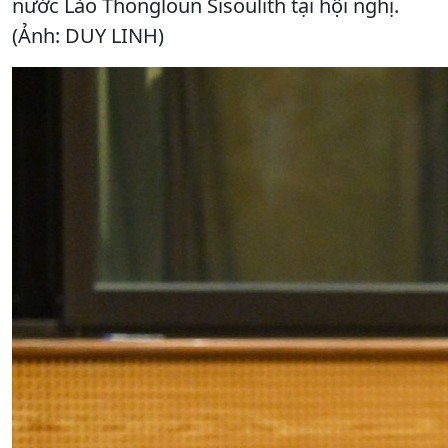
nước Lào Thongloun Sisoulith tại hội nghị.
(Ảnh: DUY LINH)