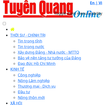
En |
Vi
Toggle main menu visibility
THỜI SỰ - CHÍNH TRỊ
Tin trong tỉnh
Tin trong nước
Xây dựng Đảng - Nhà nước - MTTQ
Bảo vệ nền tảng tư tưởng của Đảng
Đạo đức Hồ Chí Minh
KINH TẾ
Công nghiệp
Nông-Lâm nghiệp
Thương mại - Dịch vụ
Đầu tư
Nông thôn mới
XÃ HỘI