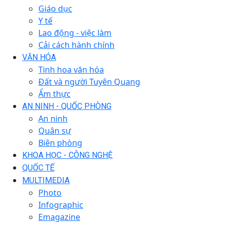
Giáo dục
Y tế
Lao động - việc làm
Cải cách hành chính
VĂN HÓA
Tinh hoa văn hóa
Đất và người Tuyên Quang
Ẩm thực
AN NINH - QUỐC PHÒNG
An ninh
Quân sự
Biên phòng
KHOA HỌC - CÔNG NGHỆ
QUỐC TẾ
MULTIMEDIA
Photo
Infographic
Emagazine