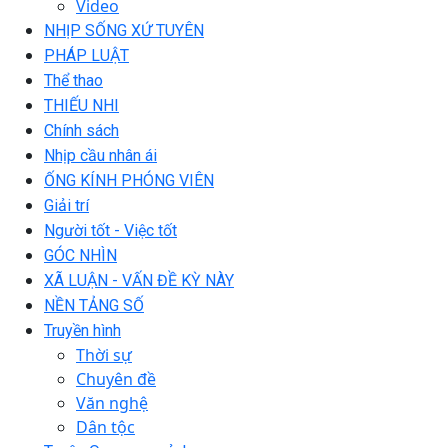
Video
NHỊP SỐNG XỨ TUYÊN
PHÁP LUẬT
Thể thao
THIẾU NHI
Chính sách
Nhịp cầu nhân ái
ỐNG KÍNH PHÓNG VIÊN
Giải trí
Người tốt - Việc tốt
GÓC NHÌN
XÃ LUẬN - VẤN ĐỀ KỲ NÀY
NỀN TẢNG SỐ
Truyền hình
Thời sự
Chuyên đề
Văn nghệ
Dân tộc