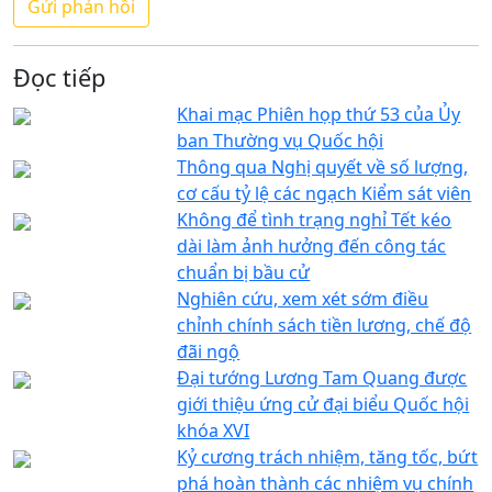
Đọc tiếp
Khai mạc Phiên họp thứ 53 của Ủy
ban Thường vụ Quốc hội
Thông qua Nghị quyết về số lượng,
cơ cấu tỷ lệ các ngạch Kiểm sát viên
Không để tình trạng nghỉ Tết kéo
dài làm ảnh hưởng đến công tác
chuẩn bị bầu cử
Nghiên cứu, xem xét sớm điều
chỉnh chính sách tiền lương, chế độ
đãi ngộ
Đại tướng Lương Tam Quang được
giới thiệu ứng cử đại biểu Quốc hội
khóa XVI
Kỷ cương trách nhiệm, tăng tốc, bứt
phá hoàn thành các nhiệm vụ chính