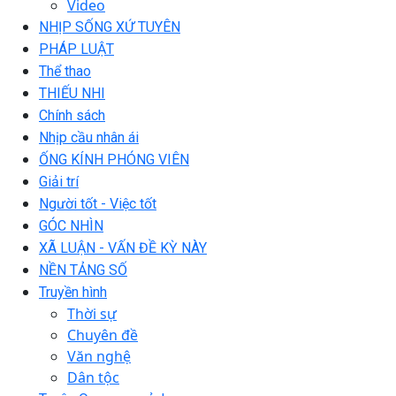
Video
NHỊP SỐNG XỨ TUYÊN
PHÁP LUẬT
Thể thao
THIẾU NHI
Chính sách
Nhịp cầu nhân ái
ỐNG KÍNH PHÓNG VIÊN
Giải trí
Người tốt - Việc tốt
GÓC NHÌN
XÃ LUẬN - VẤN ĐỀ KỲ NÀY
NỀN TẢNG SỐ
Truyền hình
Thời sự
Chuyên đề
Văn nghệ
Dân tộc