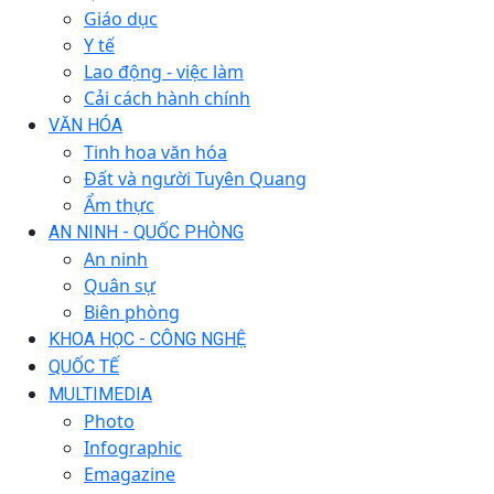
Giáo dục
Y tế
Lao động - việc làm
Cải cách hành chính
VĂN HÓA
Tinh hoa văn hóa
Đất và người Tuyên Quang
Ẩm thực
AN NINH - QUỐC PHÒNG
An ninh
Quân sự
Biên phòng
KHOA HỌC - CÔNG NGHỆ
QUỐC TẾ
MULTIMEDIA
Photo
Infographic
Emagazine