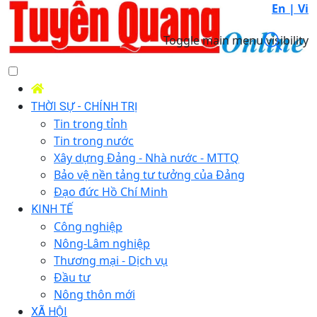
En |
Vi
Toggle main menu visibility
THỜI SỰ - CHÍNH TRỊ
Tin trong tỉnh
Tin trong nước
Xây dựng Đảng - Nhà nước - MTTQ
Bảo vệ nền tảng tư tưởng của Đảng
Đạo đức Hồ Chí Minh
KINH TẾ
Công nghiệp
Nông-Lâm nghiệp
Thương mại - Dịch vụ
Đầu tư
Nông thôn mới
XÃ HỘI