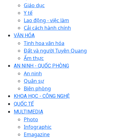
Giáo dục
Y tế
Lao động - việc làm
Cải cách hành chính
VĂN HÓA
Tinh hoa văn hóa
Đất và người Tuyên Quang
Ẩm thực
AN NINH - QUỐC PHÒNG
An ninh
Quân sự
Biên phòng
KHOA HỌC - CÔNG NGHỆ
QUỐC TẾ
MULTIMEDIA
Photo
Infographic
Emagazine