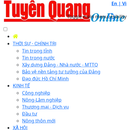
En |
Vi
Toggle main menu visibility
THỜI SỰ - CHÍNH TRỊ
Tin trong tỉnh
Tin trong nước
Xây dựng Đảng - Nhà nước - MTTQ
Bảo vệ nền tảng tư tưởng của Đảng
Đạo đức Hồ Chí Minh
KINH TẾ
Công nghiệp
Nông-Lâm nghiệp
Thương mại - Dịch vụ
Đầu tư
Nông thôn mới
XÃ HỘI