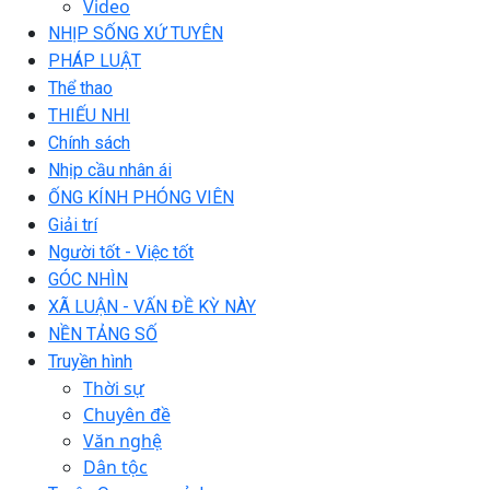
Video
NHỊP SỐNG XỨ TUYÊN
PHÁP LUẬT
Thể thao
THIẾU NHI
Chính sách
Nhịp cầu nhân ái
ỐNG KÍNH PHÓNG VIÊN
Giải trí
Người tốt - Việc tốt
GÓC NHÌN
XÃ LUẬN - VẤN ĐỀ KỲ NÀY
NỀN TẢNG SỐ
Truyền hình
Thời sự
Chuyên đề
Văn nghệ
Dân tộc