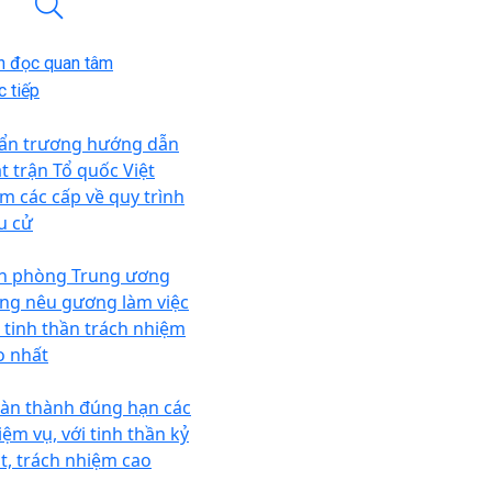
n đọc quan tâm
 tiếp
ẩn trương hướng dẫn
t trận Tổ quốc Việt
m các cấp về quy trình
u cử
n phòng Trung ương
ng nêu gương làm việc
i tinh thần trách nhiệm
o nhất
àn thành đúng hạn các
iệm vụ, với tinh thần kỷ
ật, trách nhiệm cao