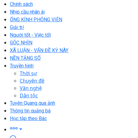
Chính sách
Nhịp cầu nhân ái
ỐNG KÍNH PHÓNG VIÊN
Giải trí
Người tốt - Việc tốt
GÓC NHÌN
XÃ LUẬN - VẤN ĐỀ KỲ NÀY
NỀN TẢNG SỐ
Truyền hình
Thời sự
Chuyên đề
Văn nghệ
Dân tộc
Tuyên Quang qua ảnh
Thông tin quảng bá
Học tập theo Bác