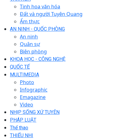
Tinh hoa văn hóa
Đất và người Tuyên Quang
Ẩm thực
AN NINH - QUỐC PHÒNG
An ninh
Quân sự
Biên phòng
KHOA HỌC - CÔNG NGHỆ
QUỐC TẾ
MULTIMEDIA
Photo
Infographic
Emagazine
Video
NHỊP SỐNG XỨ TUYÊN
PHÁP LUẬT
Thể thao
THIẾU NHI