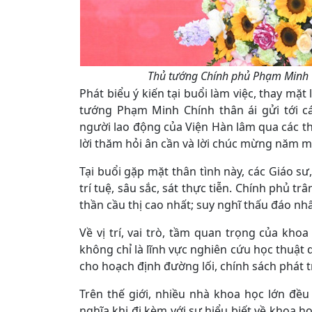
Thủ tướng Chính phủ Phạm Minh Ch
Phát biểu ý kiến tại buổi làm việc, thay mặ
tướng Phạm Minh Chính thân ái gửi tới cá
người lao động của Viện Hàn lâm qua các thờ
lời thăm hỏi ân cần và lời chúc mừng năm mớ
Tại buổi gặp mặt thân tình này, các Giáo s
trí tuệ, sâu sắc, sát thực tiễn. Chính phủ tr
thần cầu thị cao nhất; suy nghĩ thấu đáo nhấ
Về vị trí, vai trò, tầm quan trọng của kh
không chỉ là lĩnh vực nghiên cứu học thuật 
cho hoạch định đường lối, chính sách phát tr
Trên thế giới, nhiều nhà khoa học lớn đều
nghĩa khi đi kèm với sự hiểu biết về khoa họ