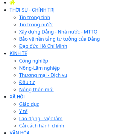
THỜI SỰ - CHÍNH TRỊ
Tin trong tỉnh
Tin trong nước
Xây dựng Đảng - Nhà nước - MTTQ
Bảo vệ nền tảng tư tưởng của Đảng
Đạo đức Hồ Chí Minh
KINH TẾ
Công nghiệp
Nông-Lâm nghiệp
Thương mại - Dịch vụ
Đầu tư
Nông thôn mới
XÃ HỘI
Giáo dục
Y tế
Lao động - việc làm
Cải cách hành chính
VĂN HÓA