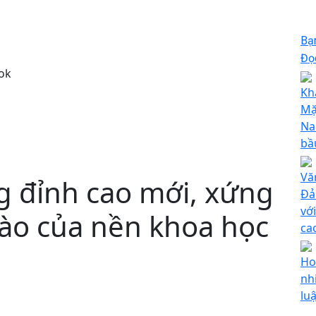
Bạ
Đọc
ok
Kh
Mặ
Na
bầ
Vă
 đỉnh cao mới, xứng
Đả
vớ
hào của nền khoa học
ca
Ho
nh
lu