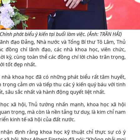
ính phát biểu ý kiến tại buổi làm việc. (Ảnh: TRẦN HẢI)
t lãnh đạo Đảng, Nhà nước và Tổng Bí thư Tô Lâm, Thủ
c đồng chí lãnh đạo, các nhà khoa học, viên chức,
i kỳ, cùng toàn thể các đồng chí lời chào trân trọng,
i tốt đẹp nhất.
ư, nhà khoa học đã có những phát biểu rất tâm huyết,
ân trọng cảm ơn và tiếp thu các ý kiến quý báu với tinh
t, sâu sắc nhất và hành động quyết liệt nhất.
oa học xã hội, Thủ tướng nhấn mạnh, khoa học xã hội
quan trọng, mà còn là nền tảng tư duy, là kim chỉ nam
iển kinh tế-xã hội của đất nước.
 nhận định rằng khoa học kỹ thuật chỉ thực sự có ý
c xã hội. Như Albert Einstein đã nói: “Không phải mọi