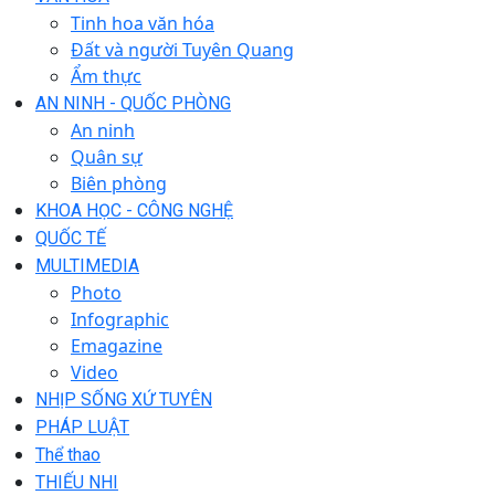
Tinh hoa văn hóa
Đất và người Tuyên Quang
Ẩm thực
AN NINH - QUỐC PHÒNG
An ninh
Quân sự
Biên phòng
KHOA HỌC - CÔNG NGHỆ
QUỐC TẾ
MULTIMEDIA
Photo
Infographic
Emagazine
Video
NHỊP SỐNG XỨ TUYÊN
PHÁP LUẬT
Thể thao
THIẾU NHI