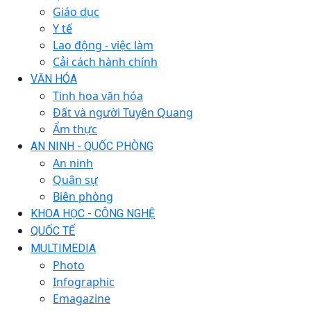
Giáo dục
Y tế
Lao động - việc làm
Cải cách hành chính
VĂN HÓA
Tinh hoa văn hóa
Đất và người Tuyên Quang
Ẩm thực
AN NINH - QUỐC PHÒNG
An ninh
Quân sự
Biên phòng
KHOA HỌC - CÔNG NGHỆ
QUỐC TẾ
MULTIMEDIA
Photo
Infographic
Emagazine