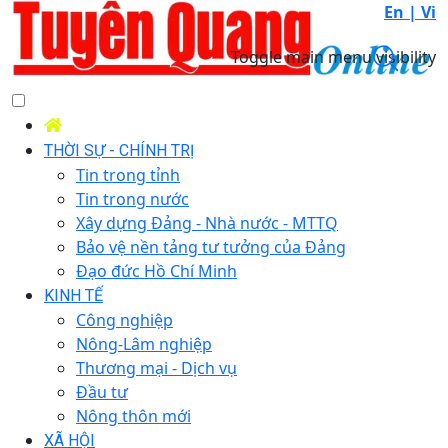
En |
Vi
Toggle main menu visibility
THỜI SỰ - CHÍNH TRỊ
Tin trong tỉnh
Tin trong nước
Xây dựng Đảng - Nhà nước - MTTQ
Bảo vệ nền tảng tư tưởng của Đảng
Đạo đức Hồ Chí Minh
KINH TẾ
Công nghiệp
Nông-Lâm nghiệp
Thương mại - Dịch vụ
Đầu tư
Nông thôn mới
XÃ HỘI