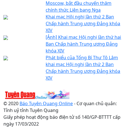
Moscow, bắt đầu chuyến thăm
chính thức Liên bang Nga
Khai mạc Hội nghị lần thứ 2 Ban
Chấp hành Trung ương Đảng khóa
XIV
[Ảnh] Khai mạc Hội nghị lần thứ hai
Ban Chấp hành Trung ương Đảng
khóa XIV
Phát biểu của Tổng Bí Thư Tô Lâm
khai mạc Hội nghị lần thứ 2 Ban
Chấp hành Trung ương Đảng khóa
XIV
© 2020
Báo Tuyên Quang Online
- Cơ quan chủ quản:
Tỉnh uỷ tỉnh Tuyên Quang
Giấy phép hoạt động báo điện tử số 140/GP-BTTTT cấp
ngày 17/03/2022