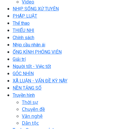
Video
NHỊP SỐNG XỨ TUYÊN
PHÁP LUẬT
Thể thao
THIẾU NHI
Chính sách
Nhịp cầu nhân ái
ỐNG KÍNH PHÓNG VIÊN
Giải trí
Người tốt - Việc tốt
GÓC NHÌN
XÃ LUẬN - VẤN ĐỀ KỲ NÀY
NỀN TẢNG SỐ
Truyền hình
Thời sự
Chuyên đề
Văn nghệ
Dân tộc