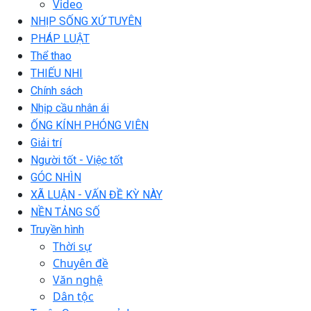
Video
NHỊP SỐNG XỨ TUYÊN
PHÁP LUẬT
Thể thao
THIẾU NHI
Chính sách
Nhịp cầu nhân ái
ỐNG KÍNH PHÓNG VIÊN
Giải trí
Người tốt - Việc tốt
GÓC NHÌN
XÃ LUẬN - VẤN ĐỀ KỲ NÀY
NỀN TẢNG SỐ
Truyền hình
Thời sự
Chuyên đề
Văn nghệ
Dân tộc