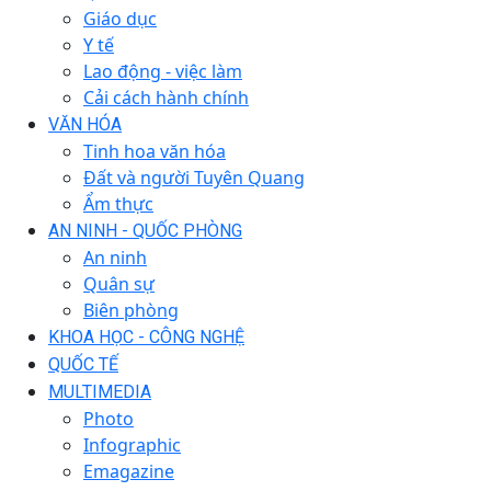
Giáo dục
Y tế
Lao động - việc làm
Cải cách hành chính
VĂN HÓA
Tinh hoa văn hóa
Đất và người Tuyên Quang
Ẩm thực
AN NINH - QUỐC PHÒNG
An ninh
Quân sự
Biên phòng
KHOA HỌC - CÔNG NGHỆ
QUỐC TẾ
MULTIMEDIA
Photo
Infographic
Emagazine