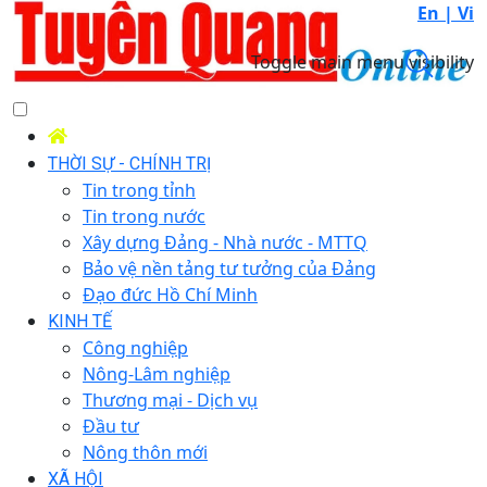
En |
Vi
Toggle main menu visibility
THỜI SỰ - CHÍNH TRỊ
Tin trong tỉnh
Tin trong nước
Xây dựng Đảng - Nhà nước - MTTQ
Bảo vệ nền tảng tư tưởng của Đảng
Đạo đức Hồ Chí Minh
KINH TẾ
Công nghiệp
Nông-Lâm nghiệp
Thương mại - Dịch vụ
Đầu tư
Nông thôn mới
XÃ HỘI