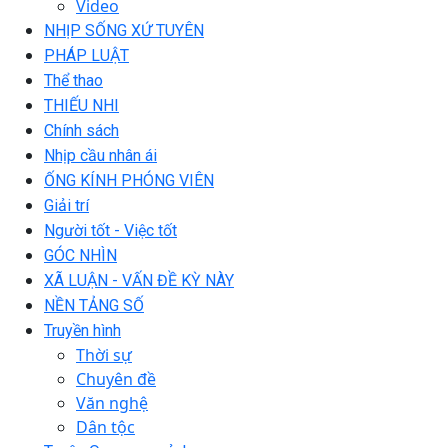
Video
NHỊP SỐNG XỨ TUYÊN
PHÁP LUẬT
Thể thao
THIẾU NHI
Chính sách
Nhịp cầu nhân ái
ỐNG KÍNH PHÓNG VIÊN
Giải trí
Người tốt - Việc tốt
GÓC NHÌN
XÃ LUẬN - VẤN ĐỀ KỲ NÀY
NỀN TẢNG SỐ
Truyền hình
Thời sự
Chuyên đề
Văn nghệ
Dân tộc