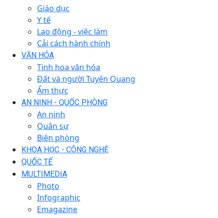
Giáo dục
Y tế
Lao động - việc làm
Cải cách hành chính
VĂN HÓA
Tinh hoa văn hóa
Đất và người Tuyên Quang
Ẩm thực
AN NINH - QUỐC PHÒNG
An ninh
Quân sự
Biên phòng
KHOA HỌC - CÔNG NGHỆ
QUỐC TẾ
MULTIMEDIA
Photo
Infographic
Emagazine