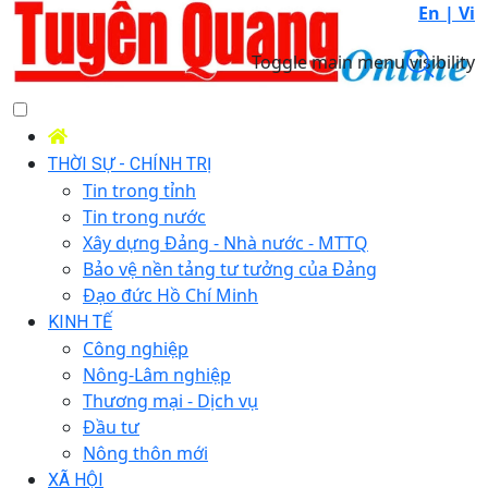
En |
Vi
Toggle main menu visibility
THỜI SỰ - CHÍNH TRỊ
Tin trong tỉnh
Tin trong nước
Xây dựng Đảng - Nhà nước - MTTQ
Bảo vệ nền tảng tư tưởng của Đảng
Đạo đức Hồ Chí Minh
KINH TẾ
Công nghiệp
Nông-Lâm nghiệp
Thương mại - Dịch vụ
Đầu tư
Nông thôn mới
XÃ HỘI