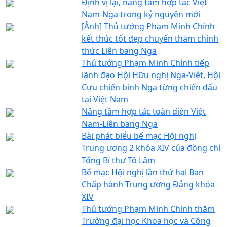
Định vị lại, nâng tầm hợp tác Việt
Nam-Nga trong kỷ nguyên mới
[Ảnh] Thủ tướng Phạm Minh Chính
kết thúc tốt đẹp chuyến thăm chính
thức Liên bang Nga
Thủ tướng Phạm Minh Chính tiếp
lãnh đạo Hội Hữu nghị Nga-Việt, Hội
Cựu chiến binh Nga từng chiến đấu
tại Việt Nam
Nâng tầm hợp tác toàn diện Việt
Nam-Liên bang Nga
Bài phát biểu bế mạc Hội nghị
Trung ương 2 khóa XIV của đồng chí
Tổng Bí thư Tô Lâm
Bế mạc Hội nghị lần thứ hai Ban
Chấp hành Trung ương Đảng khóa
XIV
Thủ tướng Phạm Minh Chính thăm
Trường đại học Khoa học và Công