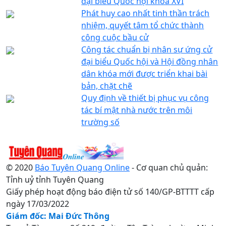
đại biểu Quốc hội khóa XVI
Phát huy cao nhất tinh thần trách
nhiệm, quyết tâm tổ chức thành
công cuộc bầu cử
Công tác chuẩn bị nhân sự ứng cử
đại biểu Quốc hội và Hội đồng nhân
dân khóa mới được triển khai bài
bản, chặt chẽ
Quy định về thiết bị phục vụ công
tác bí mật nhà nước trên môi
trường số
© 2020
Báo Tuyên Quang Online
- Cơ quan chủ quản:
Tỉnh uỷ tỉnh Tuyên Quang
Giấy phép hoạt động báo điện tử số 140/GP-BTTTT cấp
ngày 17/03/2022
Giám đốc: Mai Đức Thông