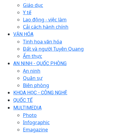
Giáo dục
Y tế
Lao động - việc làm
Cải cách hành chính
VĂN HÓA
Tinh hoa văn hóa
Đất và người Tuyên Quang
Ẩm thực
AN NINH - QUỐC PHÒNG
An ninh
Quân sự
Biên phòng
KHOA HỌC - CÔNG NGHỆ
QUỐC TẾ
MULTIMEDIA
Photo
Infographic
Emagazine