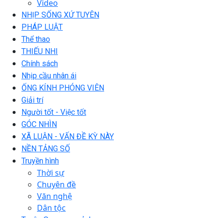
Video
NHỊP SỐNG XỨ TUYÊN
PHÁP LUẬT
Thể thao
THIẾU NHI
Chính sách
Nhịp cầu nhân ái
ỐNG KÍNH PHÓNG VIÊN
Giải trí
Người tốt - Việc tốt
GÓC NHÌN
XÃ LUẬN - VẤN ĐỀ KỲ NÀY
NỀN TẢNG SỐ
Truyền hình
Thời sự
Chuyên đề
Văn nghệ
Dân tộc