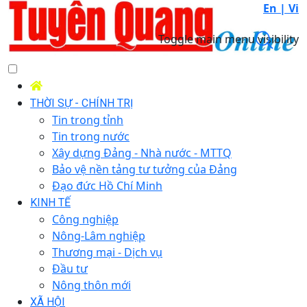
En |
Vi
Toggle main menu visibility
THỜI SỰ - CHÍNH TRỊ
Tin trong tỉnh
Tin trong nước
Xây dựng Đảng - Nhà nước - MTTQ
Bảo vệ nền tảng tư tưởng của Đảng
Đạo đức Hồ Chí Minh
KINH TẾ
Công nghiệp
Nông-Lâm nghiệp
Thương mại - Dịch vụ
Đầu tư
Nông thôn mới
XÃ HỘI