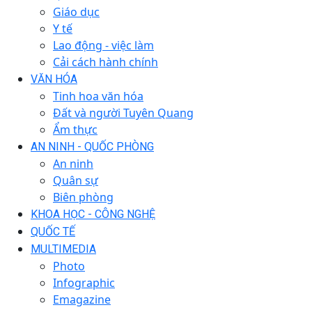
Giáo dục
Y tế
Lao động - việc làm
Cải cách hành chính
VĂN HÓA
Tinh hoa văn hóa
Đất và người Tuyên Quang
Ẩm thực
AN NINH - QUỐC PHÒNG
An ninh
Quân sự
Biên phòng
KHOA HỌC - CÔNG NGHỆ
QUỐC TẾ
MULTIMEDIA
Photo
Infographic
Emagazine