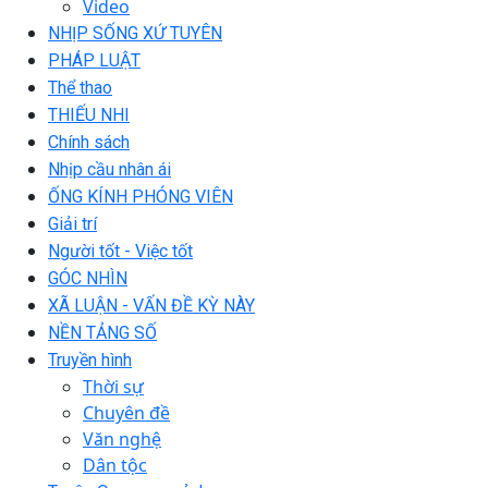
Video
NHỊP SỐNG XỨ TUYÊN
PHÁP LUẬT
Thể thao
THIẾU NHI
Chính sách
Nhịp cầu nhân ái
ỐNG KÍNH PHÓNG VIÊN
Giải trí
Người tốt - Việc tốt
GÓC NHÌN
XÃ LUẬN - VẤN ĐỀ KỲ NÀY
NỀN TẢNG SỐ
Truyền hình
Thời sự
Chuyên đề
Văn nghệ
Dân tộc