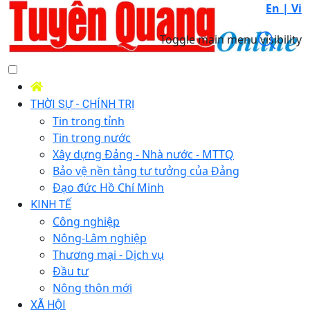
En |
Vi
Toggle main menu visibility
THỜI SỰ - CHÍNH TRỊ
Tin trong tỉnh
Tin trong nước
Xây dựng Đảng - Nhà nước - MTTQ
Bảo vệ nền tảng tư tưởng của Đảng
Đạo đức Hồ Chí Minh
KINH TẾ
Công nghiệp
Nông-Lâm nghiệp
Thương mại - Dịch vụ
Đầu tư
Nông thôn mới
XÃ HỘI