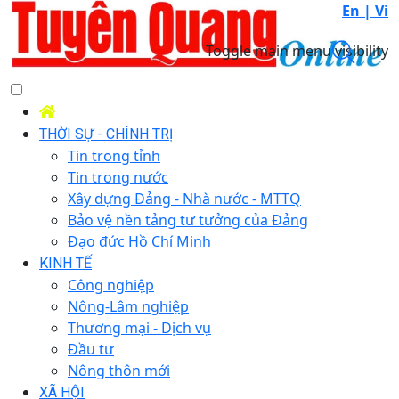
En |
Vi
Toggle main menu visibility
THỜI SỰ - CHÍNH TRỊ
Tin trong tỉnh
Tin trong nước
Xây dựng Đảng - Nhà nước - MTTQ
Bảo vệ nền tảng tư tưởng của Đảng
Đạo đức Hồ Chí Minh
KINH TẾ
Công nghiệp
Nông-Lâm nghiệp
Thương mại - Dịch vụ
Đầu tư
Nông thôn mới
XÃ HỘI