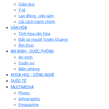
Giáo dục
Y tế
Lao động - việc làm
Cải cách hành chính
VĂN HÓA
Tinh hoa văn hóa
Đất và người Tuyên Quang
Ẩm thực
AN NINH - QUỐC PHÒNG
An ninh
Quân sự
Biên phòng
KHOA HỌC - CÔNG NGHỆ
QUỐC TẾ
MULTIMEDIA
Photo
Infographic
Emagazine