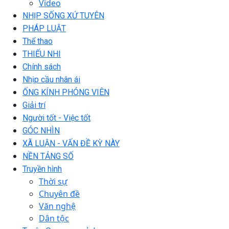
Video
NHỊP SỐNG XỨ TUYÊN
PHÁP LUẬT
Thể thao
THIẾU NHI
Chính sách
Nhịp cầu nhân ái
ỐNG KÍNH PHÓNG VIÊN
Giải trí
Người tốt - Việc tốt
GÓC NHÌN
XÃ LUẬN - VẤN ĐỀ KỲ NÀY
NỀN TẢNG SỐ
Truyền hình
Thời sự
Chuyên đề
Văn nghệ
Dân tộc