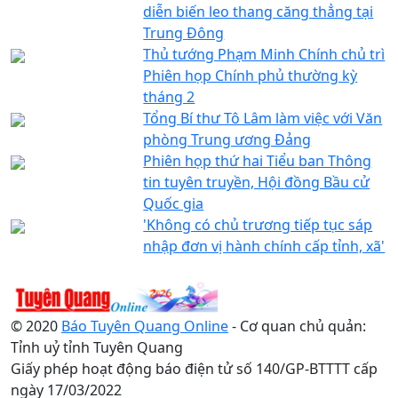
diễn biến leo thang căng thẳng tại
Trung Đông
Thủ tướng Phạm Minh Chính chủ trì
Phiên họp Chính phủ thường kỳ
tháng 2
Tổng Bí thư Tô Lâm làm việc với Văn
phòng Trung ương Đảng
Phiên họp thứ hai Tiểu ban Thông
tin tuyên truyền, Hội đồng Bầu cử
Quốc gia
'Không có chủ trương tiếp tục sáp
nhập đơn vị hành chính cấp tỉnh, xã'
© 2020
Báo Tuyên Quang Online
- Cơ quan chủ quản:
Tỉnh uỷ tỉnh Tuyên Quang
Giấy phép hoạt động báo điện tử số 140/GP-BTTTT cấp
ngày 17/03/2022