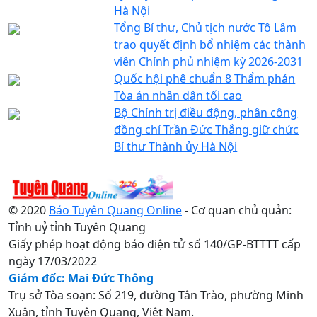
Hà Nội
Tổng Bí thư, Chủ tịch nước Tô Lâm
trao quyết định bổ nhiệm các thành
viên Chính phủ nhiệm kỳ 2026-2031
Quốc hội phê chuẩn 8 Thẩm phán
Tòa án nhân dân tối cao
Bộ Chính trị điều động, phân công
đồng chí Trần Đức Thắng giữ chức
Bí thư Thành ủy Hà Nội
© 2020
Báo Tuyên Quang Online
- Cơ quan chủ quản:
Tỉnh uỷ tỉnh Tuyên Quang
Giấy phép hoạt động báo điện tử số 140/GP-BTTTT cấp
ngày 17/03/2022
Giám đốc: Mai Đức Thông
Trụ sở Tòa soạn: Số 219, đường Tân Trào, phường Minh
Xuân, tỉnh Tuyên Quang, Việt Nam.