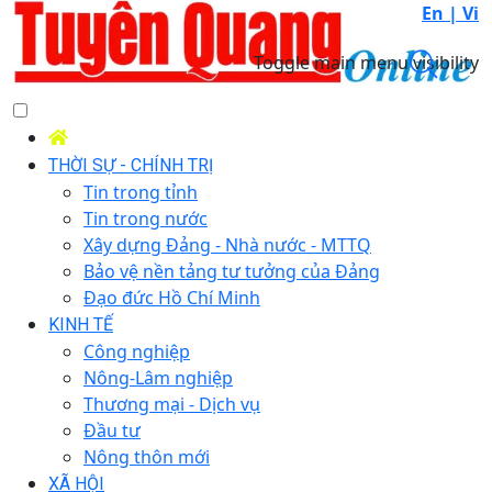
En |
Vi
Toggle main menu visibility
THỜI SỰ - CHÍNH TRỊ
Tin trong tỉnh
Tin trong nước
Xây dựng Đảng - Nhà nước - MTTQ
Bảo vệ nền tảng tư tưởng của Đảng
Đạo đức Hồ Chí Minh
KINH TẾ
Công nghiệp
Nông-Lâm nghiệp
Thương mại - Dịch vụ
Đầu tư
Nông thôn mới
XÃ HỘI