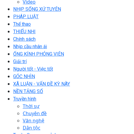
Video
NHỊP SỐNG XỨ TUYÊN
PHÁP LUẬT
Thể thao
THIẾU NHI
Chính sách
Nhịp cầu nhân ái
ỐNG KÍNH PHÓNG VIÊN
Giải trí
Người tốt - Việc tốt
GÓC NHÌN
XÃ LUẬN - VẤN ĐỀ KỲ NÀY
NỀN TẢNG SỐ
Truyền hình
Thời sự
Chuyên đề
Văn nghệ
Dân tộc