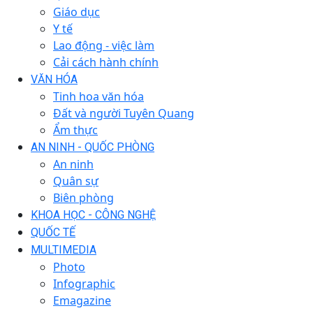
Giáo dục
Y tế
Lao động - việc làm
Cải cách hành chính
VĂN HÓA
Tinh hoa văn hóa
Đất và người Tuyên Quang
Ẩm thực
AN NINH - QUỐC PHÒNG
An ninh
Quân sự
Biên phòng
KHOA HỌC - CÔNG NGHỆ
QUỐC TẾ
MULTIMEDIA
Photo
Infographic
Emagazine