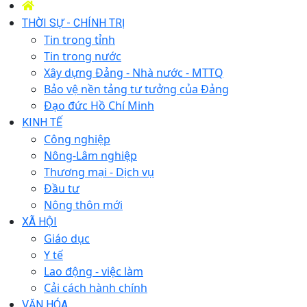
THỜI SỰ - CHÍNH TRỊ
Tin trong tỉnh
Tin trong nước
Xây dựng Đảng - Nhà nước - MTTQ
Bảo vệ nền tảng tư tưởng của Đảng
Đạo đức Hồ Chí Minh
KINH TẾ
Công nghiệp
Nông-Lâm nghiệp
Thương mại - Dịch vụ
Đầu tư
Nông thôn mới
XÃ HỘI
Giáo dục
Y tế
Lao động - việc làm
Cải cách hành chính
VĂN HÓA