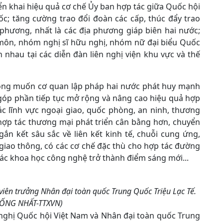
ển khai hiệu quả cơ chế Ủy ban hợp tác giữa Quốc hội
c; tăng cường trao đổi đoàn các cấp, thúc đẩy trao
phương, nhất là các địa phương giáp biên hai nước;
môn, nhóm nghị sĩ hữu nghị, nhóm nữ đại biểu Quốc
 nhau tại các diễn đàn liên nghị viện khu vực và thế
mong muốn cơ quan lập pháp hai nước phát huy mạnh
 góp phần tiếp tục mở rộng và nâng cao hiệu quả hợp
các lĩnh vực ngoại giao, quốc phòng, an ninh, thương
y hợp tác thương mại phát triển cân bằng hơn, chuyển
n kết sâu sắc về liên kết kinh tế, chuỗi cung ứng,
 giao thông, có các cơ chế đặc thù cho hợp tác đường
ác khoa học công nghệ trở thành điểm sáng mới...
 viên trưởng Nhân đại toàn quốc Trung Quốc Triệu Lạc Tế.
HỐNG NHẤT-TTXVN)
 nghị Quốc hội Việt Nam và Nhân đại toàn quốc Trung