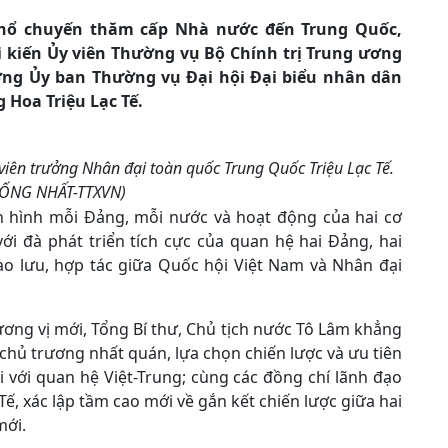
 khổ chuyến thăm cấp Nhà nước đến Trung Quốc,
i kiến Ủy viên Thường vụ Bộ Chính trị Trung ương
ởng Ủy ban Thường vụ Đại hội Đại biểu nhân dân
Hoa Triệu Lạc Tế.
 viên trưởng Nhân đại toàn quốc Trung Quốc Triệu Lạc Tế.
HỐNG NHẤT-TTXVN)
ình hình mỗi Đảng, mỗi nước và hoạt động của hai cơ
i đà phát triển tích cực của quan hệ hai Đảng, hai
iao lưu, hợp tác giữa Quốc hội Việt Nam và Nhân đại
ơng vị mới, Tổng Bí thư, Chủ tịch nước Tô Lâm khẳng
chủ trương nhất quán, lựa chọn chiến lược và ưu tiên
với quan hệ Việt-Trung; cùng các đồng chí lãnh đạo
ế, xác lập tầm cao mới về gắn kết chiến lược giữa hai
mới.