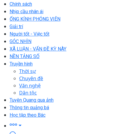
Chính sách
Nhịp cầu nhân ái
ỐNG KÍNH PHÓNG VIÊN
Giải trí
Người tốt - Việc tốt
GÓC NHÌN
XÃ LUẬN - VẤN ĐỀ KỲ NÀY
NỀN TẢNG SỐ
Truyền hình
Thời sự
Chuyên đề
Văn nghệ
Dân tộc
Tuyên Quang qua ảnh
Thông tin quảng bá
Học tập theo Bác