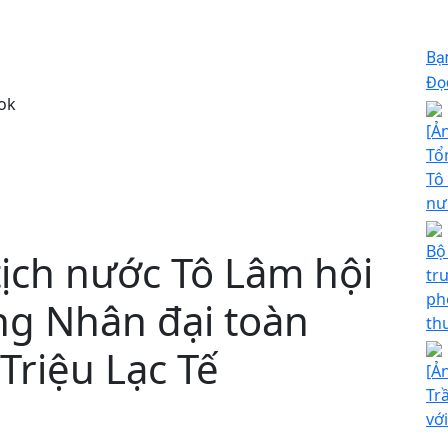
Bạ
Đọc
ok
[Ả
Tổ
Tô
nư
Bộ
tịch nước Tô Lâm hội
tr
ph
ng Nhân đại toàn
th
Triệu Lạc Tế
[Ả
Tr
với