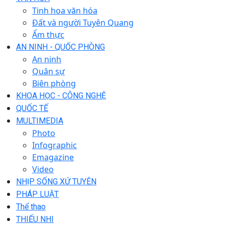
Tinh hoa văn hóa
Đất và người Tuyên Quang
Ẩm thực
AN NINH - QUỐC PHÒNG
An ninh
Quân sự
Biên phòng
KHOA HỌC - CÔNG NGHỆ
QUỐC TẾ
MULTIMEDIA
Photo
Infographic
Emagazine
Video
NHỊP SỐNG XỨ TUYÊN
PHÁP LUẬT
Thể thao
THIẾU NHI