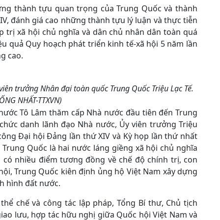
ững thành tựu quan trọng của Trung Quốc và thành
V, đánh giá cao những thành tựu lý luận và thực tiễn
 trị xã hội chủ nghĩa và dân chủ nhân dân toàn quá
iệu quả Quy hoạch phát triển kinh tế-xã hội 5 năm lần
ng cao.
 viên trưởng Nhân đại toàn quốc Trung Quốc Triệu Lạc Tế.
HỐNG NHẤT-TTXVN)
h nước Tô Lâm thăm cấp Nhà nước đầu tiên đến Trung
 chức danh lãnh đạo Nhà nước, Ủy viên trưởng Triệu
ông Đại hội Đảng lần thứ XIV và Kỳ họp lần thứ nhất
Trung Quốc là hai nước láng giềng xã hội chủ nghĩa
c có nhiều điểm tương đồng về chế độ chính trị, con
 hội, Trung Quốc kiên định ủng hộ Việt Nam xây dựng
h hình đất nước.
ể chế và công tác lập pháp, Tổng Bí thư, Chủ tịch
iao lưu, hợp tác hữu nghị giữa Quốc hội Việt Nam và