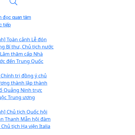
n đọc quan tâm
 tiếp
nh] Toàn cảnh Lễ đón
ng Bí thư, Chủ tịch nước
 Lâm thăm cấp Nhà
ớc đến Trung Quốc
 Chính trị đồng ý chủ
ương thành lập thành
ố Quảng Ninh trực
uộc Trung ương
nh] Chủ tịch Quốc hội
ần Thanh Mẫn hội đàm
 Chủ tịch Hạ viện Italia