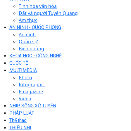
Tinh hoa văn hóa
Đất và người Tuyên Quang
Ẩm thực
AN NINH - QUỐC PHÒNG
An ninh
Quân sự
Biên phòng
KHOA HỌC - CÔNG NGHỆ
QUỐC TẾ
MULTIMEDIA
Photo
Infographic
Emagazine
Video
NHỊP SỐNG XỨ TUYÊN
PHÁP LUẬT
Thể thao
THIẾU NHI