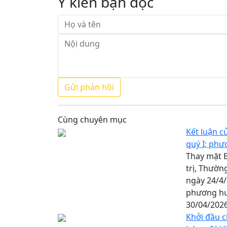
Ý kiến bạn đọc
Cùng chuyên mục
Kết luận c
quý I; phư
Thay mặt B
trị, Thườn
ngày 24/4/
phương hư
30/04/202
Khởi đầu c