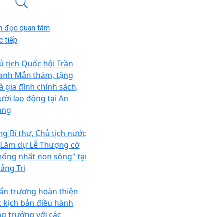
n đọc quan tâm
 tiếp
ủ tịch Quốc hội Trần
anh Mẫn thăm, tặng
à gia đình chính sách,
ười lao động tại An
ang
ng Bí thư, Chủ tịch nước
 Lâm dự Lễ Thượng cờ
hống nhất non sông" tại
ảng Trị
ẩn trương hoàn thiện
c kịch bản điều hành
ng trưởng với các