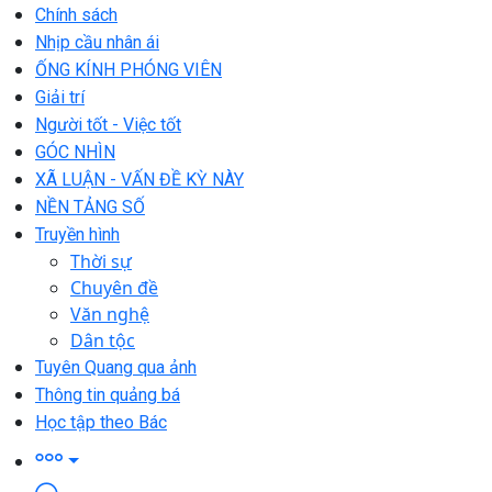
Chính sách
Nhịp cầu nhân ái
ỐNG KÍNH PHÓNG VIÊN
Giải trí
Người tốt - Việc tốt
GÓC NHÌN
XÃ LUẬN - VẤN ĐỀ KỲ NÀY
NỀN TẢNG SỐ
Truyền hình
Thời sự
Chuyên đề
Văn nghệ
Dân tộc
Tuyên Quang qua ảnh
Thông tin quảng bá
Học tập theo Bác