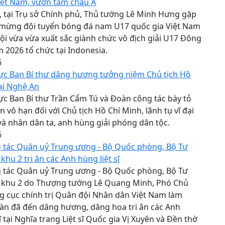
iệt Nam, vươn tầm châu Á
, tại Trụ sở Chính phủ, Thủ tướng Lê Minh Hưng gặp
 mừng đội tuyển bóng đá nam U17 quốc gia Việt Nam
ội vừa vừa xuất sắc giành chức vô địch giải U17 Đông
2026 tổ chức tại Indonesia.
6
ực Ban Bí thư dâng hương tưởng niệm Chủ tịch Hồ
ại Nghệ An
c Ban Bí thư Trần Cẩm Tú và Đoàn công tác bày tỏ
n vô hạn đối với Chủ tịch Hồ Chí Minh, lãnh tụ vĩ đại
à nhân dân ta, anh hùng giải phóng dân tộc.
6
 tác Quân uỷ Trung ương - Bộ Quốc phòng, Bộ Tư
khu 2 tri ân các Anh hùng liệt sĩ
 tác Quân uỷ Trung ương - Bộ Quốc phòng, Bộ Tư
 khu 2 do Thượng tướng Lê Quang Minh, Phó Chủ
g cục chính trị Quân đội Nhân dân Việt Nam làm
àn đã đến dâng hương, dâng hoa tri ân các Anh
ĩ tại Nghĩa trang Liệt sĩ Quốc gia Vị Xuyên và Đền thờ