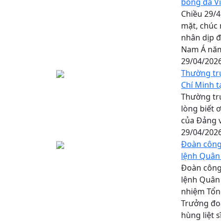
bóng đá V
Chiều 29/4
mặt, chúc
nhân dịp đ
Nam Á năm 
29/04/202
Thường tr
Chí Minh t
Thường trự
lòng biết ơ
của Đảng v
29/04/202
Đoàn công
lệnh Quân 
Đoàn công
lệnh Quân
nhiệm Tổn
Trưởng đo
hùng liệt s