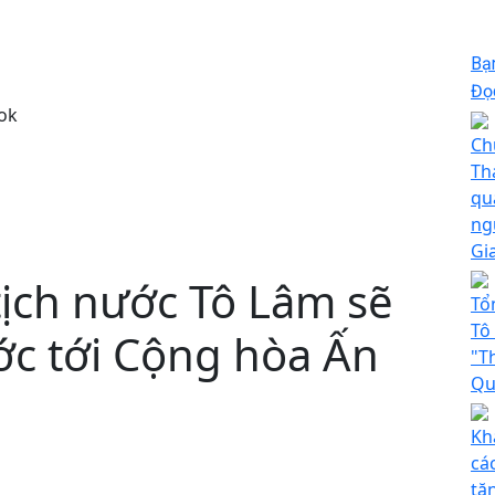
Bạ
Đọc
ok
Ch
Th
qu
ng
Gi
tịch nước Tô Lâm sẽ
Tổ
Tô
c tới Cộng hòa Ấn
"T
Qu
Kh
cá
tă