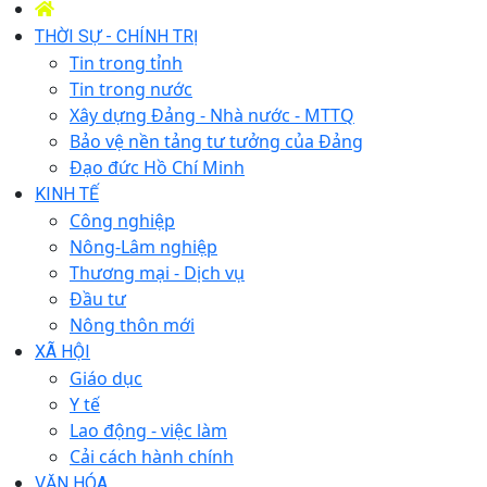
THỜI SỰ - CHÍNH TRỊ
Tin trong tỉnh
Tin trong nước
Xây dựng Đảng - Nhà nước - MTTQ
Bảo vệ nền tảng tư tưởng của Đảng
Đạo đức Hồ Chí Minh
KINH TẾ
Công nghiệp
Nông-Lâm nghiệp
Thương mại - Dịch vụ
Đầu tư
Nông thôn mới
XÃ HỘI
Giáo dục
Y tế
Lao động - việc làm
Cải cách hành chính
VĂN HÓA