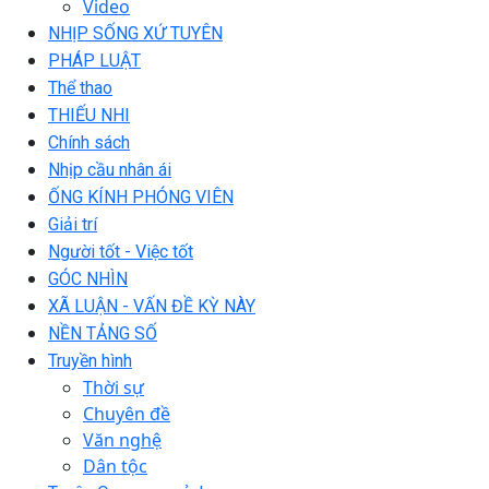
Video
NHỊP SỐNG XỨ TUYÊN
PHÁP LUẬT
Thể thao
THIẾU NHI
Chính sách
Nhịp cầu nhân ái
ỐNG KÍNH PHÓNG VIÊN
Giải trí
Người tốt - Việc tốt
GÓC NHÌN
XÃ LUẬN - VẤN ĐỀ KỲ NÀY
NỀN TẢNG SỐ
Truyền hình
Thời sự
Chuyên đề
Văn nghệ
Dân tộc