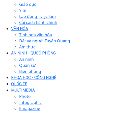
Giáo dục
Y tế
Lao động - việc làm
Cải cách hành chính
VĂN HÓA
Tinh hoa văn hóa
Đất và người Tuyên Quang
Ẩm thực
AN NINH - QUỐC PHÒNG
An ninh
Quân sự
Biên phòng
KHOA HỌC - CÔNG NGHỆ
QUỐC TẾ
MULTIMEDIA
Photo
Infographic
Emagazine