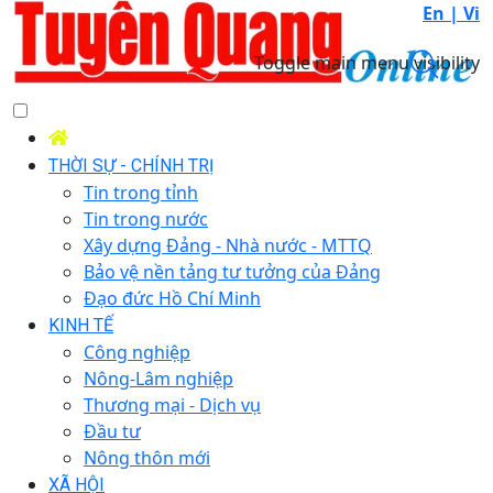
En |
Vi
Toggle main menu visibility
THỜI SỰ - CHÍNH TRỊ
Tin trong tỉnh
Tin trong nước
Xây dựng Đảng - Nhà nước - MTTQ
Bảo vệ nền tảng tư tưởng của Đảng
Đạo đức Hồ Chí Minh
KINH TẾ
Công nghiệp
Nông-Lâm nghiệp
Thương mại - Dịch vụ
Đầu tư
Nông thôn mới
XÃ HỘI