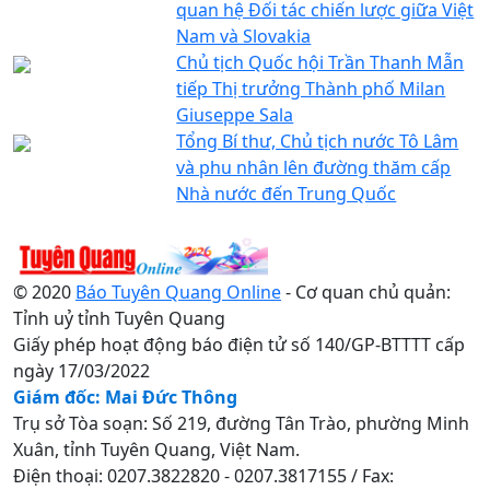
quan hệ Đối tác chiến lược giữa Việt
Nam và Slovakia
Chủ tịch Quốc hội Trần Thanh Mẫn
tiếp Thị trưởng Thành phố Milan
Giuseppe Sala
Tổng Bí thư, Chủ tịch nước Tô Lâm
và phu nhân lên đường thăm cấp
Nhà nước đến Trung Quốc
© 2020
Báo Tuyên Quang Online
- Cơ quan chủ quản:
Tỉnh uỷ tỉnh Tuyên Quang
Giấy phép hoạt động báo điện tử số 140/GP-BTTTT cấp
ngày 17/03/2022
Giám đốc: Mai Đức Thông
Trụ sở Tòa soạn: Số 219, đường Tân Trào, phường Minh
Xuân, tỉnh Tuyên Quang, Việt Nam.
Điện thoại: 0207.3822820 - 0207.3817155 / Fax: