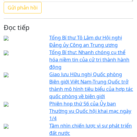
Đọc tiếp
Tổng Bí thư Tô Lâm dự Hội nghị
Đảng ủy Công an Trung ương
Tổng Bí thư: Nhanh chóng cụ thể
hóa niềm tin của cử tri thành hành
động
Giao lưu Hữu nghị Quốc phòng
Biên giới Việt Nam-Trung Quốc trở
thành mô hình tiêu biểu của hợp tác
quốc phòng về biên giới
Phiên họp thứ 56 của Ủy ban
Thường vụ Quốc hội khai mạc ngày
1/4
Tầm nhìn chiến lược vì sự phát triển
đất nước