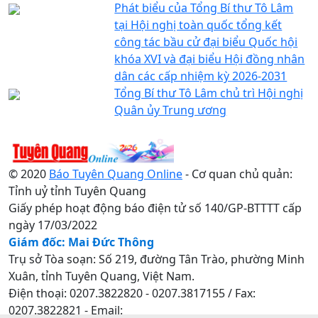
Phát biểu của Tổng Bí thư Tô Lâm
tại Hội nghị toàn quốc tổng kết
công tác bầu cử đại biểu Quốc hội
khóa XVI và đại biểu Hội đồng nhân
dân các cấp nhiệm kỳ 2026-2031
Tổng Bí thư Tô Lâm chủ trì Hội nghị
Quân ủy Trung ương
© 2020
Báo Tuyên Quang Online
- Cơ quan chủ quản:
Tỉnh uỷ tỉnh Tuyên Quang
Giấy phép hoạt động báo điện tử số 140/GP-BTTTT cấp
ngày 17/03/2022
Giám đốc: Mai Đức Thông
Trụ sở Tòa soạn: Số 219, đường Tân Trào, phường Minh
Xuân, tỉnh Tuyên Quang, Việt Nam.
Điện thoại: 0207.3822820 - 0207.3817155 / Fax:
0207.3822821 - Email: