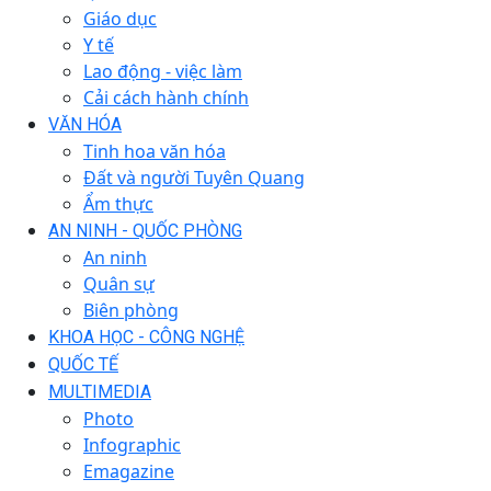
Giáo dục
Y tế
Lao động - việc làm
Cải cách hành chính
VĂN HÓA
Tinh hoa văn hóa
Đất và người Tuyên Quang
Ẩm thực
AN NINH - QUỐC PHÒNG
An ninh
Quân sự
Biên phòng
KHOA HỌC - CÔNG NGHỆ
QUỐC TẾ
MULTIMEDIA
Photo
Infographic
Emagazine