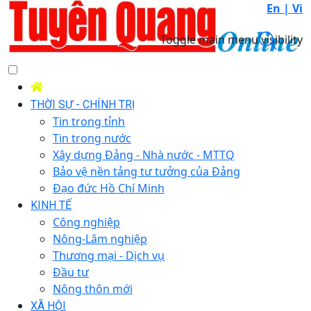
En |
Vi
Toggle main menu visibility
THỜI SỰ - CHÍNH TRỊ
Tin trong tỉnh
Tin trong nước
Xây dựng Đảng - Nhà nước - MTTQ
Bảo vệ nền tảng tư tưởng của Đảng
Đạo đức Hồ Chí Minh
KINH TẾ
Công nghiệp
Nông-Lâm nghiệp
Thương mại - Dịch vụ
Đầu tư
Nông thôn mới
XÃ HỘI