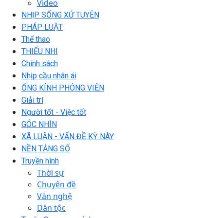
Video
NHỊP SỐNG XỨ TUYÊN
PHÁP LUẬT
Thể thao
THIẾU NHI
Chính sách
Nhịp cầu nhân ái
ỐNG KÍNH PHÓNG VIÊN
Giải trí
Người tốt - Việc tốt
GÓC NHÌN
XÃ LUẬN - VẤN ĐỀ KỲ NÀY
NỀN TẢNG SỐ
Truyền hình
Thời sự
Chuyên đề
Văn nghệ
Dân tộc