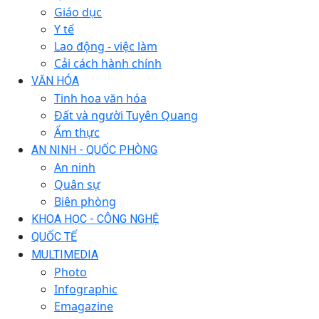
Giáo dục
Y tế
Lao động - việc làm
Cải cách hành chính
VĂN HÓA
Tinh hoa văn hóa
Đất và người Tuyên Quang
Ẩm thực
AN NINH - QUỐC PHÒNG
An ninh
Quân sự
Biên phòng
KHOA HỌC - CÔNG NGHỆ
QUỐC TẾ
MULTIMEDIA
Photo
Infographic
Emagazine