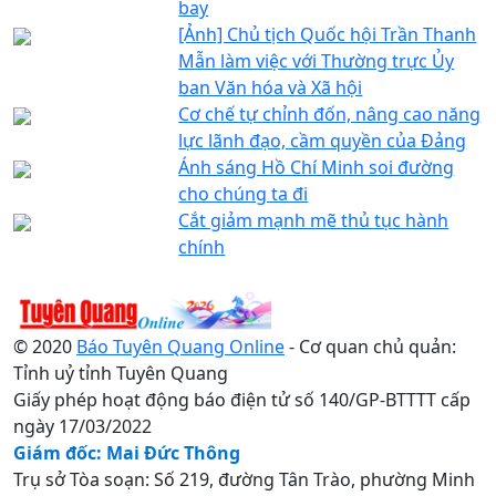
bay
[Ảnh] Chủ tịch Quốc hội Trần Thanh
Mẫn làm việc với Thường trực Ủy
ban Văn hóa và Xã hội
Cơ chế tự chỉnh đốn, nâng cao năng
lực lãnh đạo, cầm quyền của Đảng
Ánh sáng Hồ Chí Minh soi đường
cho chúng ta đi
Cắt giảm mạnh mẽ thủ tục hành
chính
© 2020
Báo Tuyên Quang Online
- Cơ quan chủ quản:
Tỉnh uỷ tỉnh Tuyên Quang
Giấy phép hoạt động báo điện tử số 140/GP-BTTTT cấp
ngày 17/03/2022
Giám đốc: Mai Đức Thông
Trụ sở Tòa soạn: Số 219, đường Tân Trào, phường Minh