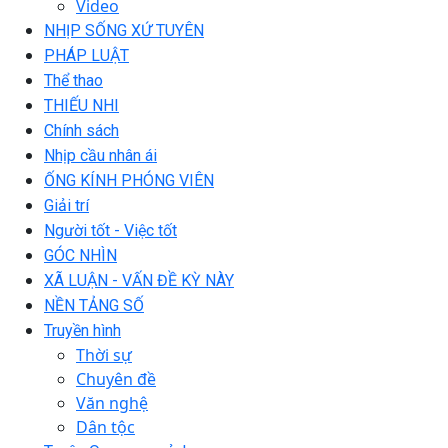
Video
NHỊP SỐNG XỨ TUYÊN
PHÁP LUẬT
Thể thao
THIẾU NHI
Chính sách
Nhịp cầu nhân ái
ỐNG KÍNH PHÓNG VIÊN
Giải trí
Người tốt - Việc tốt
GÓC NHÌN
XÃ LUẬN - VẤN ĐỀ KỲ NÀY
NỀN TẢNG SỐ
Truyền hình
Thời sự
Chuyên đề
Văn nghệ
Dân tộc