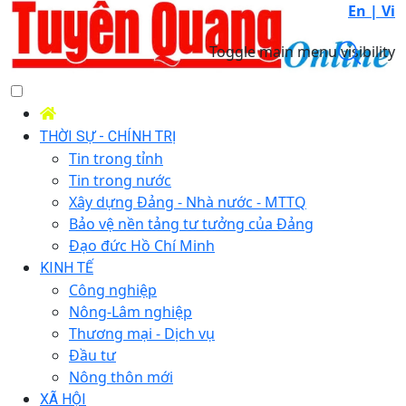
En |
Vi
Toggle main menu visibility
THỜI SỰ - CHÍNH TRỊ
Tin trong tỉnh
Tin trong nước
Xây dựng Đảng - Nhà nước - MTTQ
Bảo vệ nền tảng tư tưởng của Đảng
Đạo đức Hồ Chí Minh
KINH TẾ
Công nghiệp
Nông-Lâm nghiệp
Thương mại - Dịch vụ
Đầu tư
Nông thôn mới
XÃ HỘI