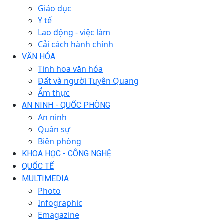
Giáo dục
Y tế
Lao động - việc làm
Cải cách hành chính
VĂN HÓA
Tinh hoa văn hóa
Đất và người Tuyên Quang
Ẩm thực
AN NINH - QUỐC PHÒNG
An ninh
Quân sự
Biên phòng
KHOA HỌC - CÔNG NGHỆ
QUỐC TẾ
MULTIMEDIA
Photo
Infographic
Emagazine