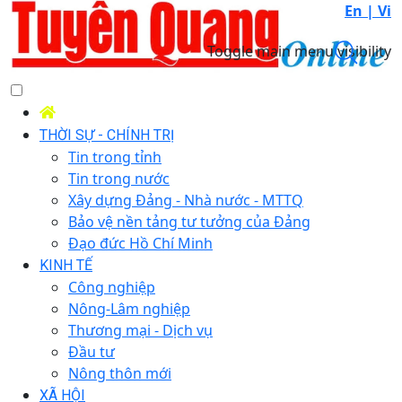
En |
Vi
Toggle main menu visibility
THỜI SỰ - CHÍNH TRỊ
Tin trong tỉnh
Tin trong nước
Xây dựng Đảng - Nhà nước - MTTQ
Bảo vệ nền tảng tư tưởng của Đảng
Đạo đức Hồ Chí Minh
KINH TẾ
Công nghiệp
Nông-Lâm nghiệp
Thương mại - Dịch vụ
Đầu tư
Nông thôn mới
XÃ HỘI