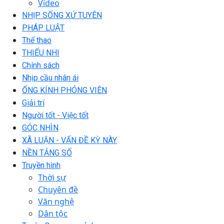
Video
NHỊP SỐNG XỨ TUYÊN
PHÁP LUẬT
Thể thao
THIẾU NHI
Chính sách
Nhịp cầu nhân ái
ỐNG KÍNH PHÓNG VIÊN
Giải trí
Người tốt - Việc tốt
GÓC NHÌN
XÃ LUẬN - VẤN ĐỀ KỲ NÀY
NỀN TẢNG SỐ
Truyền hình
Thời sự
Chuyên đề
Văn nghệ
Dân tộc