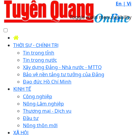
En |
Vi
Toggle main menu visibility
THỜI SỰ - CHÍNH TRỊ
Tin trong tỉnh
Tin trong nước
Xây dựng Đảng - Nhà nước - MTTQ
Bảo vệ nền tảng tư tưởng của Đảng
Đạo đức Hồ Chí Minh
KINH TẾ
Công nghiệp
Nông-Lâm nghiệp
Thương mại - Dịch vụ
Đầu tư
Nông thôn mới
XÃ HỘI