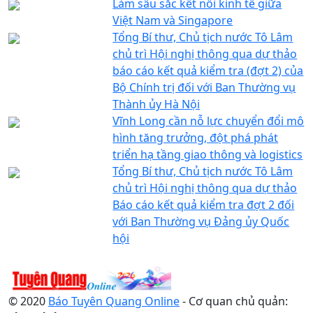
Làm sâu sắc kết nối kinh tế giữa
Việt Nam và Singapore
Tổng Bí thư, Chủ tịch nước Tô Lâm
chủ trì Hội nghị thông qua dự thảo
báo cáo kết quả kiểm tra (đợt 2) của
Bộ Chính trị đối với Ban Thường vụ
Thành ủy Hà Nội
Vĩnh Long cần nỗ lực chuyển đổi mô
hình tăng trưởng, đột phá phát
triển hạ tầng giao thông và logistics
Tổng Bí thư, Chủ tịch nước Tô Lâm
chủ trì Hội nghị thông qua dự thảo
Báo cáo kết quả kiểm tra đợt 2 đối
với Ban Thường vụ Đảng ủy Quốc
hội
© 2020
Báo Tuyên Quang Online
- Cơ quan chủ quản: