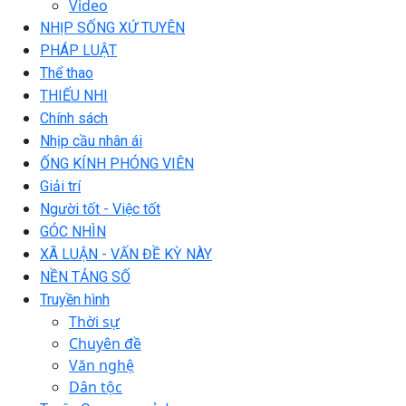
Video
NHỊP SỐNG XỨ TUYÊN
PHÁP LUẬT
Thể thao
THIẾU NHI
Chính sách
Nhịp cầu nhân ái
ỐNG KÍNH PHÓNG VIÊN
Giải trí
Người tốt - Việc tốt
GÓC NHÌN
XÃ LUẬN - VẤN ĐỀ KỲ NÀY
NỀN TẢNG SỐ
Truyền hình
Thời sự
Chuyên đề
Văn nghệ
Dân tộc