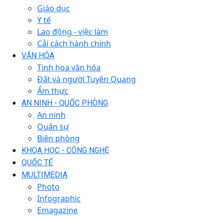
Giáo dục
Y tế
Lao động - việc làm
Cải cách hành chính
VĂN HÓA
Tinh hoa văn hóa
Đất và người Tuyên Quang
Ẩm thực
AN NINH - QUỐC PHÒNG
An ninh
Quân sự
Biên phòng
KHOA HỌC - CÔNG NGHỆ
QUỐC TẾ
MULTIMEDIA
Photo
Infographic
Emagazine