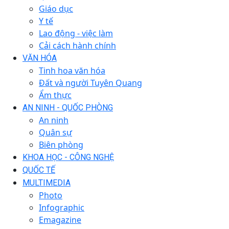
Giáo dục
Y tế
Lao động - việc làm
Cải cách hành chính
VĂN HÓA
Tinh hoa văn hóa
Đất và người Tuyên Quang
Ẩm thực
AN NINH - QUỐC PHÒNG
An ninh
Quân sự
Biên phòng
KHOA HỌC - CÔNG NGHỆ
QUỐC TẾ
MULTIMEDIA
Photo
Infographic
Emagazine