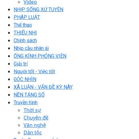
Video
NHỊP SỐNG XỨ TUYÊN
PHÁP LUẬT
Thể thao
THIẾU NHI
Chính sách
Nhịp cầu nhân ái
ỐNG KÍNH PHÓNG VIÊN
Giải trí
Người tốt - Việc tốt
GÓC NHÌN
XÃ LUẬN - VẤN ĐỀ KỲ NÀY
NỀN TẢNG SỐ
Truyền hình
Thời sự
Chuyên đề
Văn nghệ
Dân tộc