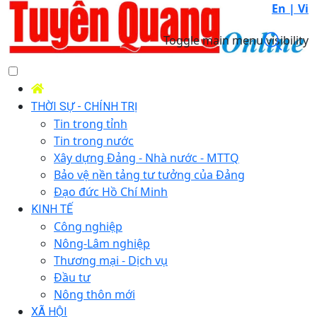
En |
Vi
Toggle main menu visibility
THỜI SỰ - CHÍNH TRỊ
Tin trong tỉnh
Tin trong nước
Xây dựng Đảng - Nhà nước - MTTQ
Bảo vệ nền tảng tư tưởng của Đảng
Đạo đức Hồ Chí Minh
KINH TẾ
Công nghiệp
Nông-Lâm nghiệp
Thương mại - Dịch vụ
Đầu tư
Nông thôn mới
XÃ HỘI