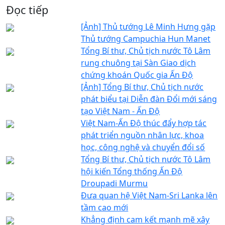
Đọc tiếp
[Ảnh] Thủ tướng Lê Minh Hưng gặp
Thủ tướng Campuchia Hun Manet
Tổng Bí thư, Chủ tịch nước Tô Lâm
rung chuông tại Sàn Giao dịch
chứng khoán Quốc gia Ấn Độ
[Ảnh] Tổng Bí thư, Chủ tịch nước
phát biểu tại Diễn đàn Đổi mới sáng
tạo Việt Nam - Ấn Độ
Việt Nam-Ấn Độ thúc đẩy hợp tác
phát triển nguồn nhân lực, khoa
học, công nghệ và chuyển đổi số
Tổng Bí thư, Chủ tịch nước Tô Lâm
hội kiến Tổng thống Ấn Độ
Droupadi Murmu
Đưa quan hệ Việt Nam-Sri Lanka lên
tầm cao mới
Khẳng định cam kết mạnh mẽ xây