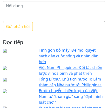
Đọc tiếp
Tinh gọn bộ máy: Để mọi quyết
sách gần cuộc sống và nhân dân
hơn
Việt Nam-Philippines: Đối tác chiến
lược vì hòa bình và phát triển
Tổng Bí thư, Chủ tịch nước Tô Lâm
thăm cấp Nhà nước tới Philippines
Bước chuyển chiến lược của Việt
Nam từ "tham gia" sang "định hình
luật chơi"
Xung lực mới cho quan hệ thương