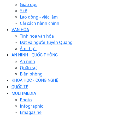
Giáo dục
Y tế
Lao động - việc làm
Cải cách hành chính
VĂN HÓA
Tinh hoa văn hóa
Đất và người Tuyên Quang
Ẩm thực
AN NINH - QUỐC PHÒNG
An ninh
Quân sự
Biên phòng
KHOA HỌC - CÔNG NGHỆ
QUỐC TẾ
MULTIMEDIA
Photo
Infographic
Emagazine