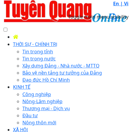
En |
Vi
Toggle main menu visibility
THỜI SỰ - CHÍNH TRỊ
Tin trong tỉnh
Tin trong nước
Xây dựng Đảng - Nhà nước - MTTQ
Bảo vệ nền tảng tư tưởng của Đảng
Đạo đức Hồ Chí Minh
KINH TẾ
Công nghiệp
Nông-Lâm nghiệp
Thương mại - Dịch vụ
Đầu tư
Nông thôn mới
XÃ HỘI