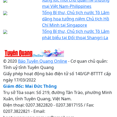
mại Việt Nam-Philippines
Tổng Bí thư, Chủ tịch nước Tô Lâm
dâng hoa tưởng niệm Chủ tịch Hồ
Chí Minh tại Singapore
Tổng Bí thư, Chủ tịch nước Tô Lâm
phát biểu tại Đối thoại Shangri-La
© 2020
Báo Tuyên Quang Online
- Cơ quan chủ quản:
Tỉnh uỷ tỉnh Tuyên Quang
Giấy phép hoạt động báo điện tử số 140/GP-BTTTT cấp
ngày 17/03/2022
Giám đốc: Mai Đức Thông
Trụ sở Tòa soạn: Số 219, đường Tân Trào, phường Minh
Xuân, tỉnh Tuyên Quang, Việt Nam.
Điện thoại: 0207.3822820 - 0207.3817155 / Fax:
0207.3822821 - Email: