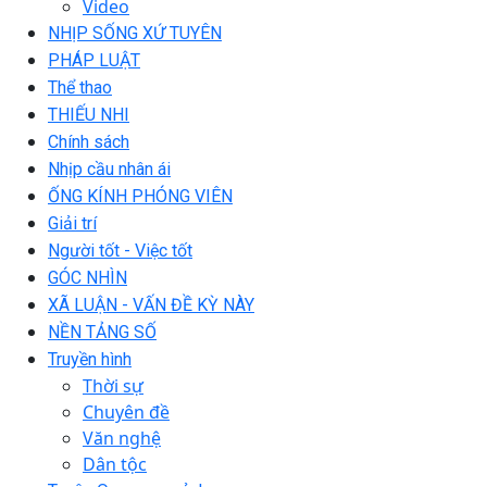
Video
NHỊP SỐNG XỨ TUYÊN
PHÁP LUẬT
Thể thao
THIẾU NHI
Chính sách
Nhịp cầu nhân ái
ỐNG KÍNH PHÓNG VIÊN
Giải trí
Người tốt - Việc tốt
GÓC NHÌN
XÃ LUẬN - VẤN ĐỀ KỲ NÀY
NỀN TẢNG SỐ
Truyền hình
Thời sự
Chuyên đề
Văn nghệ
Dân tộc