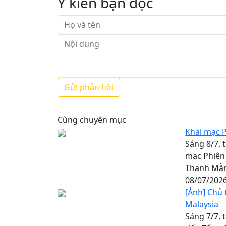
Ý kiến bạn đọc
Cùng chuyên mục
Khai mạc 
Sáng 8/7, 
mạc Phiên 
Thanh Mẫ
08/07/202
[Ảnh] Chủ 
Malaysia
Sáng 7/7, 