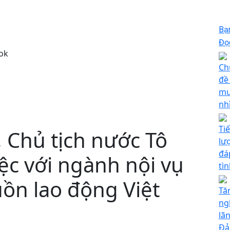
Bạ
Đọc
ok
Ch
đề
mư
nh
Ti
, Chủ tịch nước Tô
lư
đá
iệc với ngành nội vụ
tì
ồn lao động Việt
Tă
ng
lã
Đả