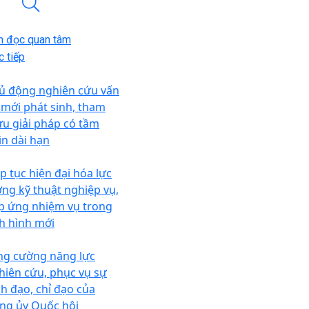
n đọc quan tâm
 tiếp
ủ động nghiên cứu vấn
 mới phát sinh, tham
u giải pháp có tầm
ìn dài hạn
ếp tục hiện đại hóa lực
ợng kỹ thuật nghiệp vụ,
p ứng nhiệm vụ trong
nh hình mới
ng cường năng lực
hiên cứu, phục vụ sự
nh đạo, chỉ đạo của
ng ủy Quốc hội