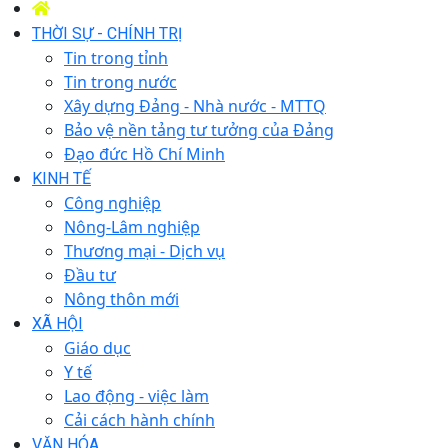
THỜI SỰ - CHÍNH TRỊ
Tin trong tỉnh
Tin trong nước
Xây dựng Đảng - Nhà nước - MTTQ
Bảo vệ nền tảng tư tưởng của Đảng
Đạo đức Hồ Chí Minh
KINH TẾ
Công nghiệp
Nông-Lâm nghiệp
Thương mại - Dịch vụ
Đầu tư
Nông thôn mới
XÃ HỘI
Giáo dục
Y tế
Lao động - việc làm
Cải cách hành chính
VĂN HÓA