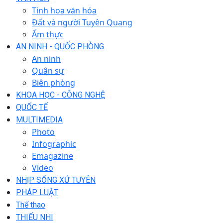
Tinh hoa văn hóa
Đất và người Tuyên Quang
Ẩm thực
AN NINH - QUỐC PHÒNG
An ninh
Quân sự
Biên phòng
KHOA HỌC - CÔNG NGHỆ
QUỐC TẾ
MULTIMEDIA
Photo
Infographic
Emagazine
Video
NHỊP SỐNG XỨ TUYÊN
PHÁP LUẬT
Thể thao
THIẾU NHI