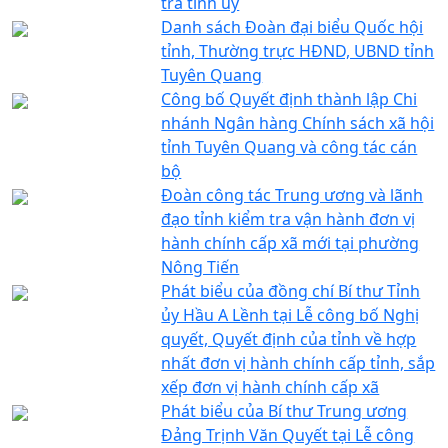
tra tỉnh ủy
Danh sách Đoàn đại biểu Quốc hội
tỉnh, Thường trực HĐND, UBND tỉnh
Tuyên Quang
Công bố Quyết định thành lập Chi
nhánh Ngân hàng Chính sách xã hội
tỉnh Tuyên Quang và công tác cán
bộ
Đoàn công tác Trung ương và lãnh
đạo tỉnh kiểm tra vận hành đơn vị
hành chính cấp xã mới tại phường
Nông Tiến
Phát biểu của đồng chí Bí thư Tỉnh
ủy Hầu A Lềnh tại Lễ công bố Nghị
quyết, Quyết định của tỉnh về hợp
nhất đơn vị hành chính cấp tỉnh, sắp
xếp đơn vị hành chính cấp xã
Phát biểu của Bí thư Trung ương
Đảng Trịnh Văn Quyết tại Lễ công