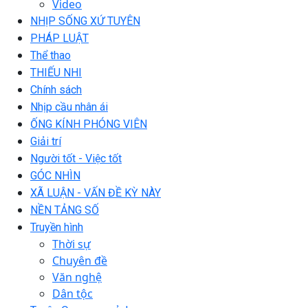
Video
NHỊP SỐNG XỨ TUYÊN
PHÁP LUẬT
Thể thao
THIẾU NHI
Chính sách
Nhịp cầu nhân ái
ỐNG KÍNH PHÓNG VIÊN
Giải trí
Người tốt - Việc tốt
GÓC NHÌN
XÃ LUẬN - VẤN ĐỀ KỲ NÀY
NỀN TẢNG SỐ
Truyền hình
Thời sự
Chuyên đề
Văn nghệ
Dân tộc