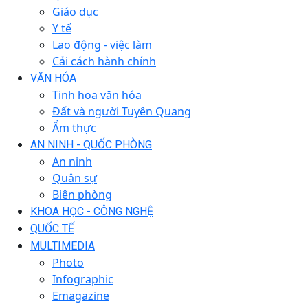
Giáo dục
Y tế
Lao động - việc làm
Cải cách hành chính
VĂN HÓA
Tinh hoa văn hóa
Đất và người Tuyên Quang
Ẩm thực
AN NINH - QUỐC PHÒNG
An ninh
Quân sự
Biên phòng
KHOA HỌC - CÔNG NGHỆ
QUỐC TẾ
MULTIMEDIA
Photo
Infographic
Emagazine