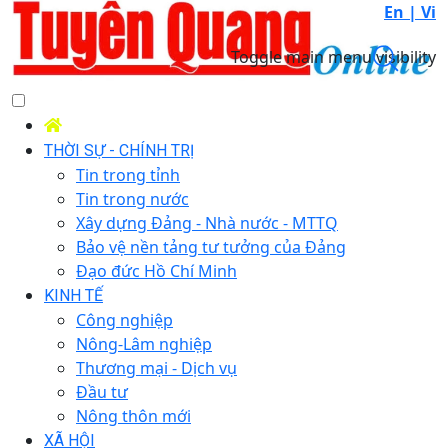
En |
Vi
Toggle main menu visibility
THỜI SỰ - CHÍNH TRỊ
Tin trong tỉnh
Tin trong nước
Xây dựng Đảng - Nhà nước - MTTQ
Bảo vệ nền tảng tư tưởng của Đảng
Đạo đức Hồ Chí Minh
KINH TẾ
Công nghiệp
Nông-Lâm nghiệp
Thương mại - Dịch vụ
Đầu tư
Nông thôn mới
XÃ HỘI