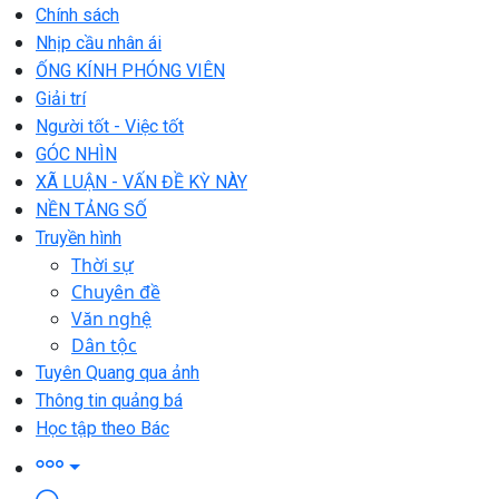
Chính sách
Nhịp cầu nhân ái
ỐNG KÍNH PHÓNG VIÊN
Giải trí
Người tốt - Việc tốt
GÓC NHÌN
XÃ LUẬN - VẤN ĐỀ KỲ NÀY
NỀN TẢNG SỐ
Truyền hình
Thời sự
Chuyên đề
Văn nghệ
Dân tộc
Tuyên Quang qua ảnh
Thông tin quảng bá
Học tập theo Bác