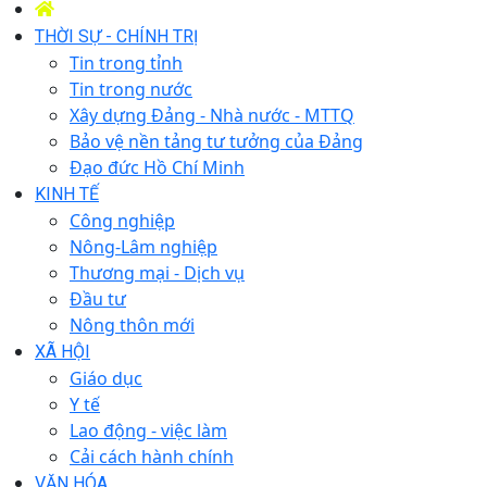
THỜI SỰ - CHÍNH TRỊ
Tin trong tỉnh
Tin trong nước
Xây dựng Đảng - Nhà nước - MTTQ
Bảo vệ nền tảng tư tưởng của Đảng
Đạo đức Hồ Chí Minh
KINH TẾ
Công nghiệp
Nông-Lâm nghiệp
Thương mại - Dịch vụ
Đầu tư
Nông thôn mới
XÃ HỘI
Giáo dục
Y tế
Lao động - việc làm
Cải cách hành chính
VĂN HÓA