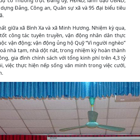
g dự có Thường trực Đảng uỷ, HĐND, lãnh đạo UBND;
 dựng Đảng, Công an, Quân sự xã và 95 đại biểu tiêu
ã.
hất giữa xã Bình Xa và xã Minh Hương. Nhiệm kỳ qua,
tốt công tác tuyên truyền, vận động nhân dân thực
cuộc vận động; vận động ủng hộ Quỹ “Vì người nghèo”
xoá nhà tạm, nhà dột nát, trong nhiệm kỳ hoàn thành
g, gia đình chính sách với tổng kinh phí trên 4,3 tỷ
i, việc thực hiện nếp sống văn minh trong việc cưới,
n.