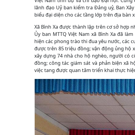
Việt Nam tỉnh dự và chỉ đạo Đại hội. Cùn
lãnh đạo Uỷ ban kiểm tra Đảng uỷ, Ban Xây
biểu đại diện cho các tầng lớp trên địa bàn x
Xã Bình Xa được thành lập trên cơ sở hợp n
Ủy ban MTTQ Việt Nam xã Bình Xa đã làm 
hiện các phong trào thi đua yêu nước, các 
được trên 85 triệu đồng; vận động ủng hộ 
xây dựng 74 nhà cho hộ nghèo, người có côn
đồng; công tác giám sát và phản biện xã hộ
việc tang được quan tâm triển khai thực hiệ