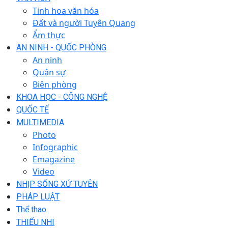
Tinh hoa văn hóa
Đất và người Tuyên Quang
Ẩm thực
AN NINH - QUỐC PHÒNG
An ninh
Quân sự
Biên phòng
KHOA HỌC - CÔNG NGHỆ
QUỐC TẾ
MULTIMEDIA
Photo
Infographic
Emagazine
Video
NHỊP SỐNG XỨ TUYÊN
PHÁP LUẬT
Thể thao
THIẾU NHI