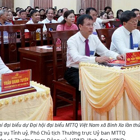
í đại biểu dự Đại hội đại biểu MTTQ Việt Nam xã Bình Xa lần th
g vụ Tỉnh uỷ, Phó Chủ tịch Thường trực Uỷ ban MTTQ