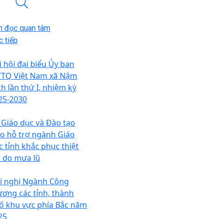
n đọc quan tâm
 tiếp
i hội đại biểu Ủy ban
TQ Việt Nam xã Nậm
ch lần thứ I, nhiệm kỳ
25-2030
 Giáo dục và Đào tạo
ao hỗ trợ ngành Giáo
c tỉnh khắc phục thiệt
i do mưa lũ
i nghị Ngành Công
ương các tỉnh, thành
ố khu vực phía Bắc năm
25