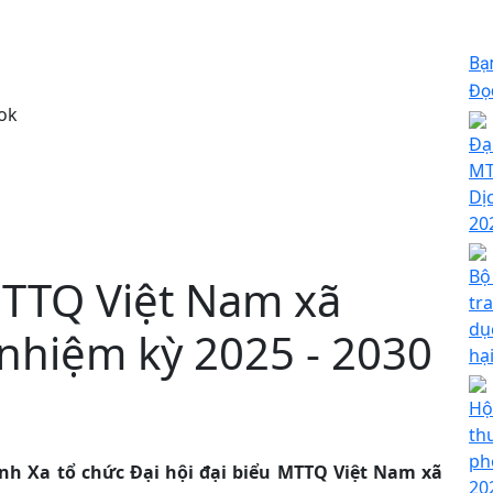
Bạ
Đọc
ok
Đạ
MT
Dị
20
Bộ
MTTQ Việt Nam xã
tr
dụ
, nhiệm kỳ 2025 - 2030
hạ
Hộ
th
ph
nh Xa tổ chức Đại hội đại biểu MTTQ Việt Nam xã
20