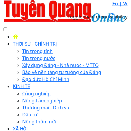
En |
Vi
Toggle main menu visibility
THỜI SỰ - CHÍNH TRỊ
Tin trong tỉnh
Tin trong nước
Xây dựng Đảng - Nhà nước - MTTQ
Bảo vệ nền tảng tư tưởng của Đảng
Đạo đức Hồ Chí Minh
KINH TẾ
Công nghiệp
Nông-Lâm nghiệp
Thương mại - Dịch vụ
Đầu tư
Nông thôn mới
XÃ HỘI