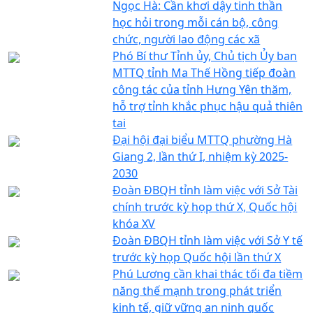
Ngọc Hà: Cần khơi dậy tinh thần
học hỏi trong mỗi cán bộ, công
chức, người lao động các xã
Phó Bí thư Tỉnh ủy, Chủ tịch Ủy ban
MTTQ tỉnh Ma Thế Hồng tiếp đoàn
công tác của tỉnh Hưng Yên thăm,
hỗ trợ tỉnh khắc phục hậu quả thiên
tai
Đại hội đại biểu MTTQ phường Hà
Giang 2, lần thứ I, nhiệm kỳ 2025-
2030
Đoàn ĐBQH tỉnh làm việc với Sở Tài
chính trước kỳ họp thứ X, Quốc hội
khóa XV
Đoàn ĐBQH tỉnh làm việc với Sở Y tế
trước kỳ họp Quốc hội lần thứ X
Phú Lương cần khai thác tối đa tiềm
năng thế mạnh trong phát triển
kinh tế, giữ vững an ninh quốc