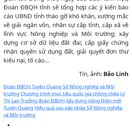
Đoàn ĐBQH tỉnh sẽ tổng hợp các ý kiến báo
cáo UBND tỉnh tháo gỡ khó khăn, vướng mắc
về giải ngân vốn, nhân sự cấp tỉnh, cấp xã về
lĩnh vực Nông nghiệp và Môi trường; xây
dựng cơ sở dữ liệu đất đai; cấp giấy chứng
nhận quyền sử dụng đất, giải quyết đơn thư
kiếu nại, tố cáo...
Tin, ảnh:
Bảo Linh
Đoàn ĐBQH Tuyên Quang
Sở Nông nghiệp và Môi
trường
Chương trình mục tiêu quốc gia chồng chéo
Lý
Thị Lan Trưởng đoàn ĐBQH
Xây dựng nông thôn mới
Tuyên Quang
Hiệu quả sau sáp nhập Sở Nông nghiệp
và Môi trường