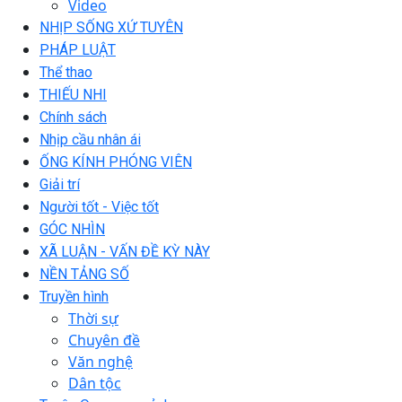
Video
NHỊP SỐNG XỨ TUYÊN
PHÁP LUẬT
Thể thao
THIẾU NHI
Chính sách
Nhịp cầu nhân ái
ỐNG KÍNH PHÓNG VIÊN
Giải trí
Người tốt - Việc tốt
GÓC NHÌN
XÃ LUẬN - VẤN ĐỀ KỲ NÀY
NỀN TẢNG SỐ
Truyền hình
Thời sự
Chuyên đề
Văn nghệ
Dân tộc