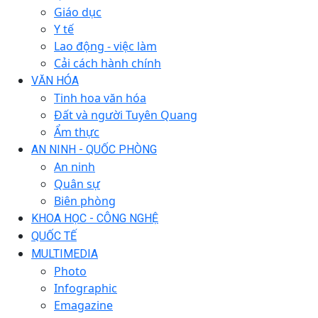
Giáo dục
Y tế
Lao động - việc làm
Cải cách hành chính
VĂN HÓA
Tinh hoa văn hóa
Đất và người Tuyên Quang
Ẩm thực
AN NINH - QUỐC PHÒNG
An ninh
Quân sự
Biên phòng
KHOA HỌC - CÔNG NGHỆ
QUỐC TẾ
MULTIMEDIA
Photo
Infographic
Emagazine