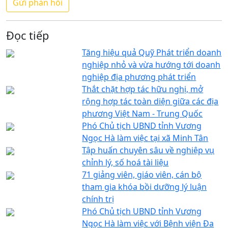
Đọc tiếp
Tăng hiệu quả Quỹ Phát triển doanh
nghiệp nhỏ và vừa hướng tới doanh
nghiệp địa phương phát triển
Thắt chặt hợp tác hữu nghị, mở
rộng hợp tác toàn diện giữa các địa
phương Việt Nam - Trung Quốc
Phó Chủ tịch UBND tỉnh Vương
Ngọc Hà làm việc tại xã Minh Tân
Tập huấn chuyên sâu về nghiệp vụ
chỉnh lý, số hoá tài liệu
71 giảng viên, giáo viên, cán bộ
tham gia khóa bồi dưỡng lý luận
chính trị
Phó Chủ tịch UBND tỉnh Vương
Ngọc Hà làm việc với Bệnh viện Đa