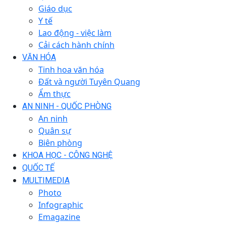
Giáo dục
Y tế
Lao động - việc làm
Cải cách hành chính
VĂN HÓA
Tinh hoa văn hóa
Đất và người Tuyên Quang
Ẩm thực
AN NINH - QUỐC PHÒNG
An ninh
Quân sự
Biên phòng
KHOA HỌC - CÔNG NGHỆ
QUỐC TẾ
MULTIMEDIA
Photo
Infographic
Emagazine