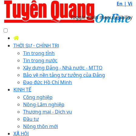
En |
Vi
Toggle main menu visibility
THỜI SỰ - CHÍNH TRỊ
Tin trong tỉnh
Tin trong nước
Xây dựng Đảng - Nhà nước - MTTQ
Bảo vệ nền tảng tư tưởng của Đảng
Đạo đức Hồ Chí Minh
KINH TẾ
Công nghiệp
Nông-Lâm nghiệp
Thương mại - Dịch vụ
Đầu tư
Nông thôn mới
XÃ HỘI