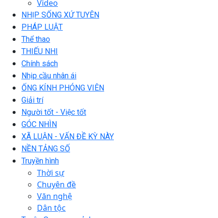
Video
NHỊP SỐNG XỨ TUYÊN
PHÁP LUẬT
Thể thao
THIẾU NHI
Chính sách
Nhịp cầu nhân ái
ỐNG KÍNH PHÓNG VIÊN
Giải trí
Người tốt - Việc tốt
GÓC NHÌN
XÃ LUẬN - VẤN ĐỀ KỲ NÀY
NỀN TẢNG SỐ
Truyền hình
Thời sự
Chuyên đề
Văn nghệ
Dân tộc