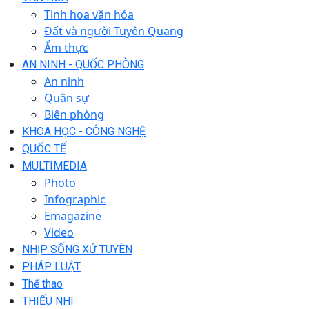
Tinh hoa văn hóa
Đất và người Tuyên Quang
Ẩm thực
AN NINH - QUỐC PHÒNG
An ninh
Quân sự
Biên phòng
KHOA HỌC - CÔNG NGHỆ
QUỐC TẾ
MULTIMEDIA
Photo
Infographic
Emagazine
Video
NHỊP SỐNG XỨ TUYÊN
PHÁP LUẬT
Thể thao
THIẾU NHI