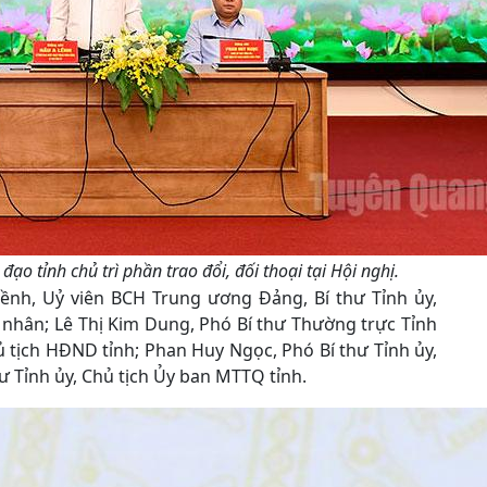
đạo tỉnh chủ trì phần trao đổi, đối thoại tại Hội nghị.
ềnh, Uỷ viên BCH Trung ương Đảng, Bí thư Tỉnh ủy,
ư nhân; Lê Thị Kim Dung, Phó Bí thư Thường trực Tỉnh
ủ tịch HĐND tỉnh; Phan Huy Ngọc, Phó Bí thư Tỉnh ủy,
ư Tỉnh ủy, Chủ tịch Ủy ban MTTQ tỉnh.