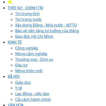
THỜI SỰ - CHÍNH TRỊ
Tin trong tỉnh
Tin trong nước
Xây dựng Đảng - Nhà nước - MTTQ
Bảo vệ nền tảng tư tưởng của Đảng
Đạo đức Hồ Chí Minh
KINH TẾ
Công nghiệp
Nông-Lâm nghiệp
Thương mại - Dịch vụ
Đầu tư
Nông thôn mới
XÃ HỘI
Giáo dục
Y tế
Lao động - việc làm
Cải cách hành chính
VĂN HÓA