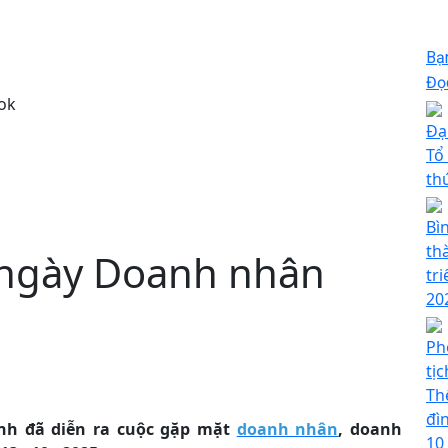
Bạ
Đọc
ok
Đạ
Tổ
th
Bì
th
 ngày Doanh nhân
tri
20
Ph
tị
Th
đìn
tỉnh đã diễn ra cuộc gặp mặt
doanh nhân
, doanh
10