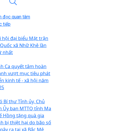
n đọc quan tâm
 tiếp
i hội đại biểu Mặt trận
 Quốc xã Nhữ Khê lần
ứ nhất
nh Ca quyết tâm hoàn
ành vượt mục tiêu phát
ển kinh tế - xã hội năm
25
ó Bí thư Tỉnh ủy, Chủ
ch Ủy ban MTTQ tỉnh Ma
ế Hồng tặng quà gia
h bị thiệt hại do bão số
 gây ra tại xã Bắc Mê