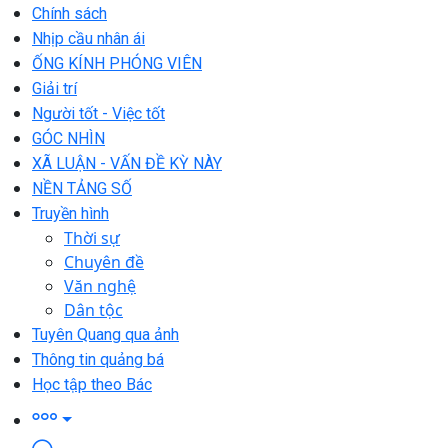
Chính sách
Nhịp cầu nhân ái
ỐNG KÍNH PHÓNG VIÊN
Giải trí
Người tốt - Việc tốt
GÓC NHÌN
XÃ LUẬN - VẤN ĐỀ KỲ NÀY
NỀN TẢNG SỐ
Truyền hình
Thời sự
Chuyên đề
Văn nghệ
Dân tộc
Tuyên Quang qua ảnh
Thông tin quảng bá
Học tập theo Bác