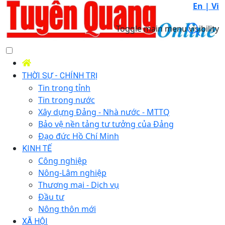
En |
Vi
Toggle main menu visibility
THỜI SỰ - CHÍNH TRỊ
Tin trong tỉnh
Tin trong nước
Xây dựng Đảng - Nhà nước - MTTQ
Bảo vệ nền tảng tư tưởng của Đảng
Đạo đức Hồ Chí Minh
KINH TẾ
Công nghiệp
Nông-Lâm nghiệp
Thương mại - Dịch vụ
Đầu tư
Nông thôn mới
XÃ HỘI