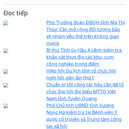
Đọc tiếp
Phó Trưởng đoàn ĐBQH tỉnh Ma Thị
Thúy: Cần mở rộng đối tượng bảo
vệ nhóm yếu thế trên không gian
mạng
Bí thư Tỉnh ủy Hầu A Lềnh kiểm tra,
khảo sát thực địa các khu, cụm
công nghiệp trọng điểm
Hiệp hội Du lịch tỉnh tổ chức hội
nghị hội viên lần thứ I
Chuẩn bị tốt công tác hậu cần để tổ
chức Đại hội đại biểu MTTQ Việt
Nam tỉnh Tuyên Quang
Phó Chủ tịch UBND tỉnh Vương
Ngọc Hà kiểm tra tại Bệnh viện Y
dược cổ truyền và Trung tâm công
tác xã hội