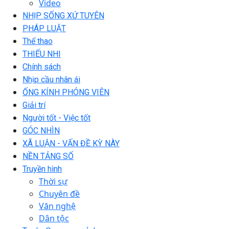
Video
NHỊP SỐNG XỨ TUYÊN
PHÁP LUẬT
Thể thao
THIẾU NHI
Chính sách
Nhịp cầu nhân ái
ỐNG KÍNH PHÓNG VIÊN
Giải trí
Người tốt - Việc tốt
GÓC NHÌN
XÃ LUẬN - VẤN ĐỀ KỲ NÀY
NỀN TẢNG SỐ
Truyền hình
Thời sự
Chuyên đề
Văn nghệ
Dân tộc