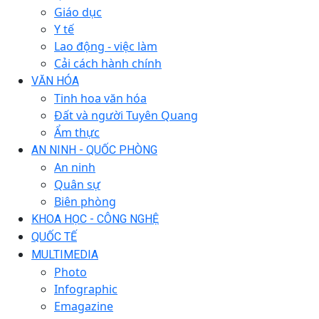
Giáo dục
Y tế
Lao động - việc làm
Cải cách hành chính
VĂN HÓA
Tinh hoa văn hóa
Đất và người Tuyên Quang
Ẩm thực
AN NINH - QUỐC PHÒNG
An ninh
Quân sự
Biên phòng
KHOA HỌC - CÔNG NGHỆ
QUỐC TẾ
MULTIMEDIA
Photo
Infographic
Emagazine