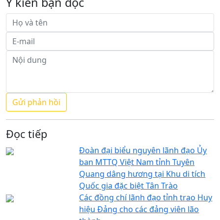
Ý kiến bạn đọc
Đọc tiếp
Đoàn đại biểu nguyên lãnh đạo Ủy
ban MTTQ Việt Nam tỉnh Tuyên
Quang dâng hương tại Khu di tích
Quốc gia đặc biệt Tân Trào
Các đồng chí lãnh đạo tỉnh trao Huy
hiệu Đảng cho các đảng viên lão