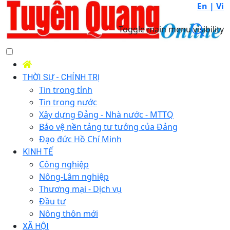
En |
Vi
Toggle main menu visibility
THỜI SỰ - CHÍNH TRỊ
Tin trong tỉnh
Tin trong nước
Xây dựng Đảng - Nhà nước - MTTQ
Bảo vệ nền tảng tư tưởng của Đảng
Đạo đức Hồ Chí Minh
KINH TẾ
Công nghiệp
Nông-Lâm nghiệp
Thương mại - Dịch vụ
Đầu tư
Nông thôn mới
XÃ HỘI