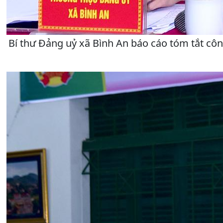
Bí thư Đảng uỷ xã Bình An báo cáo tóm tắt công