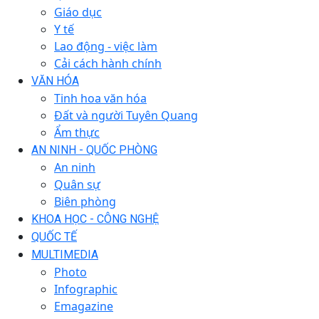
Giáo dục
Y tế
Lao động - việc làm
Cải cách hành chính
VĂN HÓA
Tinh hoa văn hóa
Đất và người Tuyên Quang
Ẩm thực
AN NINH - QUỐC PHÒNG
An ninh
Quân sự
Biên phòng
KHOA HỌC - CÔNG NGHỆ
QUỐC TẾ
MULTIMEDIA
Photo
Infographic
Emagazine