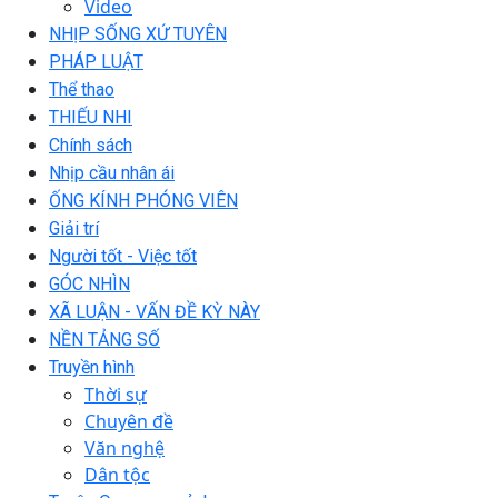
Video
NHỊP SỐNG XỨ TUYÊN
PHÁP LUẬT
Thể thao
THIẾU NHI
Chính sách
Nhịp cầu nhân ái
ỐNG KÍNH PHÓNG VIÊN
Giải trí
Người tốt - Việc tốt
GÓC NHÌN
XÃ LUẬN - VẤN ĐỀ KỲ NÀY
NỀN TẢNG SỐ
Truyền hình
Thời sự
Chuyên đề
Văn nghệ
Dân tộc