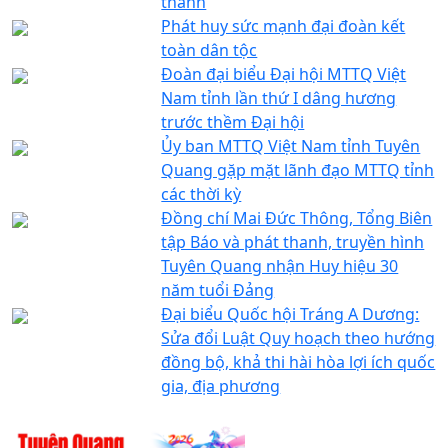
thành
Phát huy sức mạnh đại đoàn kết
toàn dân tộc
Đoàn đại biểu Đại hội MTTQ Việt
Nam tỉnh lần thứ I dâng hương
trước thềm Đại hội
Ủy ban MTTQ Việt Nam tỉnh Tuyên
Quang gặp mặt lãnh đạo MTTQ tỉnh
các thời kỳ
Đồng chí Mai Đức Thông, Tổng Biên
tập Báo và phát thanh, truyền hình
Tuyên Quang nhận Huy hiệu 30
năm tuổi Đảng
Đại biểu Quốc hội Tráng A Dương:
Sửa đổi Luật Quy hoạch theo hướng
đồng bộ, khả thi hài hòa lợi ích quốc
gia, địa phương