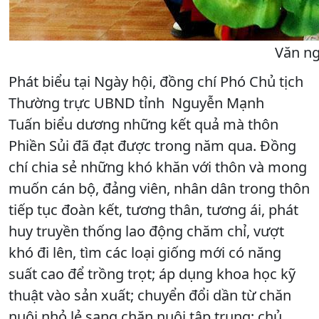
Văn ng
Phát biểu tại Ngày hội, đồng chí Phó Chủ tịch
Thường trực UBND tỉnh Nguyễn Mạnh
Tuấn biểu dương những kết quả mà thôn
Phiền Sủi đã đạt được trong năm qua. Đồng
chí chia sẻ những khó khăn với thôn và mong
muốn cán bộ, đảng viên, nhân dân trong thôn
tiếp tục đoàn kết, tương thân, tương ái, phát
huy truyền thống lao động chăm chỉ, vượt
khó đi lên, tìm các loại giống mới có năng
suất cao để trồng trọt; áp dụng khoa học kỹ
thuật vào sản xuất; chuyển đổi dần từ chăn
nuôi nhỏ lẻ sang chăn nuôi tập trung; chủ