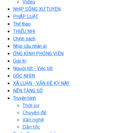
Video
NHỊP SỐNG XỨ TUYÊN
PHÁP LUẬT
Thể thao
THIẾU NHI
Chính sách
Nhịp cầu nhân ái
ỐNG KÍNH PHÓNG VIÊN
Giải trí
Người tốt - Việc tốt
GÓC NHÌN
XÃ LUẬN - VẤN ĐỀ KỲ NÀY
NỀN TẢNG SỐ
Truyền hình
Thời sự
Chuyên đề
Văn nghệ
Dân tộc