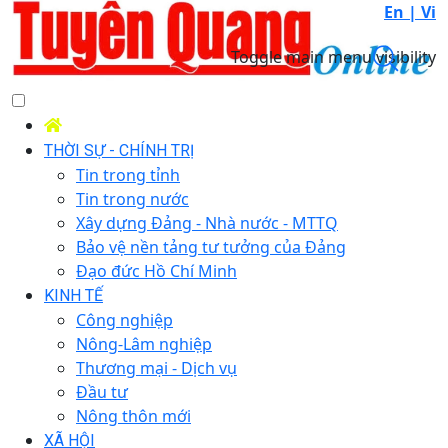
En |
Vi
Toggle main menu visibility
THỜI SỰ - CHÍNH TRỊ
Tin trong tỉnh
Tin trong nước
Xây dựng Đảng - Nhà nước - MTTQ
Bảo vệ nền tảng tư tưởng của Đảng
Đạo đức Hồ Chí Minh
KINH TẾ
Công nghiệp
Nông-Lâm nghiệp
Thương mại - Dịch vụ
Đầu tư
Nông thôn mới
XÃ HỘI