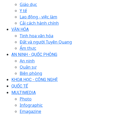
Giáo dục
Y tế
Lao động - việc làm
Cải cách hành chính
VĂN HÓA
Tinh hoa văn hóa
Đất và người Tuyên Quang
Ẩm thực
AN NINH - QUỐC PHÒNG
An ninh
Quân sự
Biên phòng
KHOA HỌC - CÔNG NGHỆ
QUỐC TẾ
MULTIMEDIA
Photo
Infographic
Emagazine