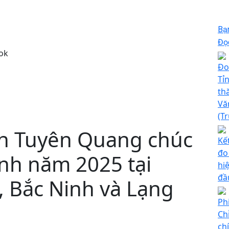
Bạ
Đọc
ok
Đo
Tỉ
th
Vă
(T
nh Tuyên Quang chúc
Kế
đo
nh năm 2025 tại
hi
đầ
, Bắc Ninh và Lạng
Ph
Ch
ch