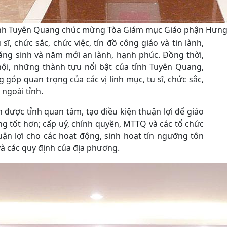
ỉnh Tuyên Quang chúc mừng Tòa Giám mục Giáo phận Hưng 
ĩ, chức sắc, chức việc, tín đồ công giáo và tin lành,
áng sinh và năm mới an lành, hạnh phúc. Đồng thời,
ã hội, những thành tựu nổi bật của tỉnh Tuyên Quang,
góp quan trọng của các vị linh mục, tu sĩ, chức sắc,
 ngoài tỉnh.
 được tỉnh quan tâm, tạo điều kiện thuận lợi để giáo
ng tốt hơn; cấp uỷ, chính quyền, MTTQ và các tổ chức
huận lợi cho các hoạt động, sinh hoạt tín ngưỡng tôn
và các quy định của địa phương.