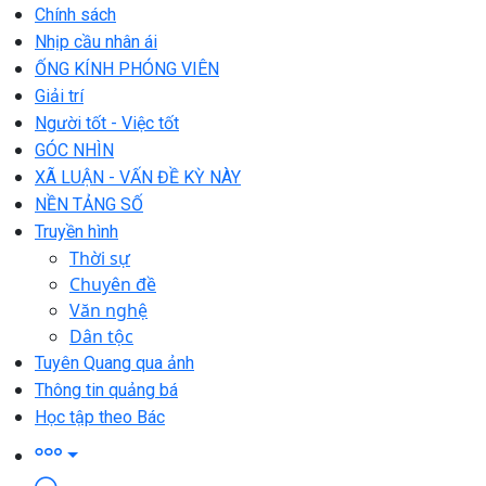
Chính sách
Nhịp cầu nhân ái
ỐNG KÍNH PHÓNG VIÊN
Giải trí
Người tốt - Việc tốt
GÓC NHÌN
XÃ LUẬN - VẤN ĐỀ KỲ NÀY
NỀN TẢNG SỐ
Truyền hình
Thời sự
Chuyên đề
Văn nghệ
Dân tộc
Tuyên Quang qua ảnh
Thông tin quảng bá
Học tập theo Bác