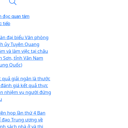
n đọc quan tâm
 tiếp
àn đại biểu Văn phòng
nh ủy Tuyên Quang
ăm và làm việc tại châu
n Sơn, tỉnh Vân Nam
rung Quốc)
t quả giải ngân là thước
 đánh giá kết quả thực
ện nhiệm vụ người đứng
u
iên họp lần thứ 4 Ban
ỉ đạo Trung ương về
ính sách nhà ở và thị