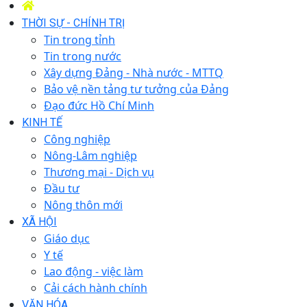
THỜI SỰ - CHÍNH TRỊ
Tin trong tỉnh
Tin trong nước
Xây dựng Đảng - Nhà nước - MTTQ
Bảo vệ nền tảng tư tưởng của Đảng
Đạo đức Hồ Chí Minh
KINH TẾ
Công nghiệp
Nông-Lâm nghiệp
Thương mại - Dịch vụ
Đầu tư
Nông thôn mới
XÃ HỘI
Giáo dục
Y tế
Lao động - việc làm
Cải cách hành chính
VĂN HÓA