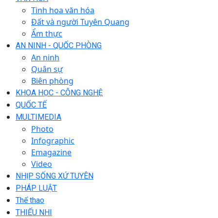
Tinh hoa văn hóa
Đất và người Tuyên Quang
Ẩm thực
AN NINH - QUỐC PHÒNG
An ninh
Quân sự
Biên phòng
KHOA HỌC - CÔNG NGHỆ
QUỐC TẾ
MULTIMEDIA
Photo
Infographic
Emagazine
Video
NHỊP SỐNG XỨ TUYÊN
PHÁP LUẬT
Thể thao
THIẾU NHI