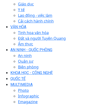
Giáo dục
Y tế
Lao động - việc làm
Cải cách hành chính
VĂN HÓA
Tinh hoa văn hóa
Đất và người Tuyên Quang
Ẩm thực
AN NINH - QUỐC PHÒNG
An ninh
Quân sự
Biên phòng
KHOA HỌC - CÔNG NGHỆ
QUỐC TẾ
MULTIMEDIA
Photo
Infographic
Emagazine