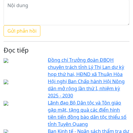
Đọc tiếp
Đồng chí Trưởng đoàn ĐBQH
chuyên trách tỉnh Lý Thị Lan dự kỳ
họp thứ hai, HĐND xã Thuận Hòa
Hội nghị Ban Chấp hành Hội Nông
dân mở rộng lần thứ I, nhiệm kỳ
2025 - 2030
Lãnh đạo Bộ Dân tộc và Tôn giáo
gặp mặt, tặng quà các điển hình
tiên tiến đồng bào dân tộc thiểu số
tỉnh Tuyên Quang
Ban Kinh tế - Ngân sách thẩm tra dự