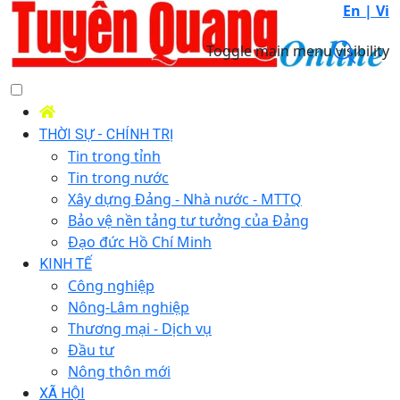
En |
Vi
Toggle main menu visibility
THỜI SỰ - CHÍNH TRỊ
Tin trong tỉnh
Tin trong nước
Xây dựng Đảng - Nhà nước - MTTQ
Bảo vệ nền tảng tư tưởng của Đảng
Đạo đức Hồ Chí Minh
KINH TẾ
Công nghiệp
Nông-Lâm nghiệp
Thương mại - Dịch vụ
Đầu tư
Nông thôn mới
XÃ HỘI