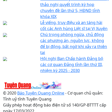
thảo nghị quyết trình kỳ họp
chuyên đề lần thứ 5, HĐND tỉnh
khóa XIX
Lễ viếng, truy điệu và an táng hài
cốt các Anh hùng Liệt sĩ tại Vị Xuyên
Chú trọng phòng ngừa, chủ động
các phương án, nguồn lực, không
để bị động, bất ngờ khi xảy ra thiên
tai
Hội nghị Ban Chấp hành Đảng bộ
các cơ quan Đảng tỉnh lần thứ III,
nhiệm kỳ 2025 - 2030
© 2020
Báo Tuyên Quang Online
- Cơ quan chủ quản:
Tỉnh uỷ tỉnh Tuyên Quang
Giấy phép hoạt động báo điện tử số 140/GP-BTTTT cấp
ngày 17/03/2022