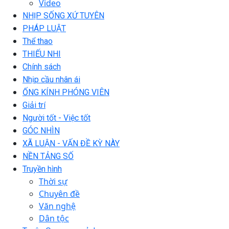
Video
NHỊP SỐNG XỨ TUYÊN
PHÁP LUẬT
Thể thao
THIẾU NHI
Chính sách
Nhịp cầu nhân ái
ỐNG KÍNH PHÓNG VIÊN
Giải trí
Người tốt - Việc tốt
GÓC NHÌN
XÃ LUẬN - VẤN ĐỀ KỲ NÀY
NỀN TẢNG SỐ
Truyền hình
Thời sự
Chuyên đề
Văn nghệ
Dân tộc