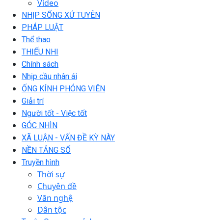
Video
NHỊP SỐNG XỨ TUYÊN
PHÁP LUẬT
Thể thao
THIẾU NHI
Chính sách
Nhịp cầu nhân ái
ỐNG KÍNH PHÓNG VIÊN
Giải trí
Người tốt - Việc tốt
GÓC NHÌN
XÃ LUẬN - VẤN ĐỀ KỲ NÀY
NỀN TẢNG SỐ
Truyền hình
Thời sự
Chuyên đề
Văn nghệ
Dân tộc