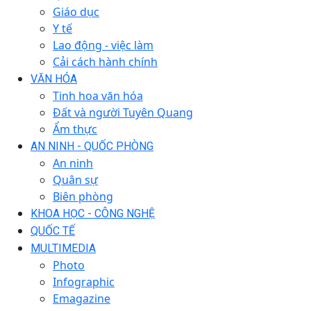
Giáo dục
Y tế
Lao động - việc làm
Cải cách hành chính
VĂN HÓA
Tinh hoa văn hóa
Đất và người Tuyên Quang
Ẩm thực
AN NINH - QUỐC PHÒNG
An ninh
Quân sự
Biên phòng
KHOA HỌC - CÔNG NGHỆ
QUỐC TẾ
MULTIMEDIA
Photo
Infographic
Emagazine