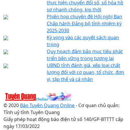
thực hiện chuyển đổi số, số hóa hồ
sơ nhanh chóng, kịp thời
Phiên họp chuyên đề Hội nghị Ban
Chấp hành Đảng bộ tỉnh nhiệm kỳ
2025-2030
Kỳ vọng vào các quyết sách quan
trọng
Quy hoạch đảm bảo mục tiêu phát
triển bền vững trong tương lai
UBND tỉnh đánh giá, xếp loại chất
lượng đối với cơ quan, tổ chức, đơn
vị, tập thể và cá nhân
© 2020
Báo Tuyên Quang Online
- Cơ quan chủ quản:
Tỉnh uỷ tỉnh Tuyên Quang
Giấy phép hoạt động báo điện tử số 140/GP-BTTTT cấp
ngày 17/03/2022