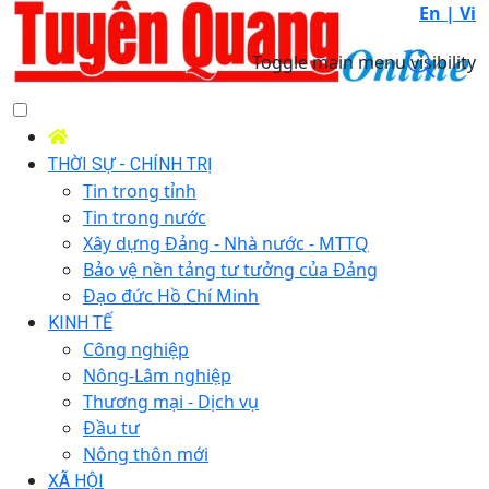
En |
Vi
Toggle main menu visibility
THỜI SỰ - CHÍNH TRỊ
Tin trong tỉnh
Tin trong nước
Xây dựng Đảng - Nhà nước - MTTQ
Bảo vệ nền tảng tư tưởng của Đảng
Đạo đức Hồ Chí Minh
KINH TẾ
Công nghiệp
Nông-Lâm nghiệp
Thương mại - Dịch vụ
Đầu tư
Nông thôn mới
XÃ HỘI