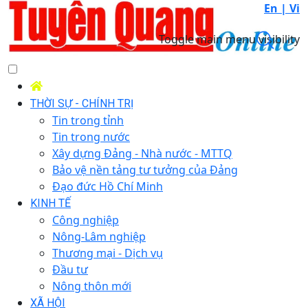
En |
Vi
Toggle main menu visibility
THỜI SỰ - CHÍNH TRỊ
Tin trong tỉnh
Tin trong nước
Xây dựng Đảng - Nhà nước - MTTQ
Bảo vệ nền tảng tư tưởng của Đảng
Đạo đức Hồ Chí Minh
KINH TẾ
Công nghiệp
Nông-Lâm nghiệp
Thương mại - Dịch vụ
Đầu tư
Nông thôn mới
XÃ HỘI