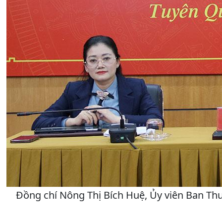
Đồng chí Nông Thị Bích Huệ, Ủy viên Ban Th