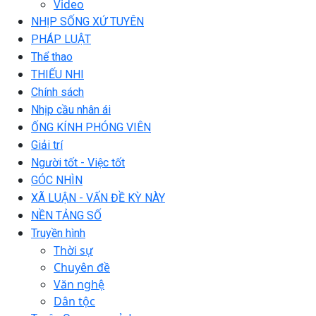
Video
NHỊP SỐNG XỨ TUYÊN
PHÁP LUẬT
Thể thao
THIẾU NHI
Chính sách
Nhịp cầu nhân ái
ỐNG KÍNH PHÓNG VIÊN
Giải trí
Người tốt - Việc tốt
GÓC NHÌN
XÃ LUẬN - VẤN ĐỀ KỲ NÀY
NỀN TẢNG SỐ
Truyền hình
Thời sự
Chuyên đề
Văn nghệ
Dân tộc