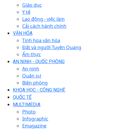
Giáo dục
Y tế
Lao động - việc làm
Cải cách hành chính
VĂN HÓA
Tinh hoa văn hóa
Đất và người Tuyên Quang
Ẩm thực
AN NINH - QUỐC PHÒNG
An ninh
Quân sự
Biên phòng
KHOA HỌC - CÔNG NGHỆ
QUỐC TẾ
MULTIMEDIA
Photo
Infographic
Emagazine