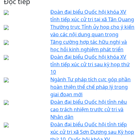
Đọc tiếp
Đoàn đại biểu Quốc hội khóa XV
tỉnh tiếp xúc cử tri tại xã Tân Quang
Thường trực Tỉnh ủy họp cho ý kiến
vào các nội dung quan trọng
Tăng cường hợp tác hữu nghị và
học hỏi kinh nghiệm phát triển
Đoàn đại biểu Quốc hội khóa XV
tỉnh tiếp xúc cử tri sau kỳ họp thứ
10
Ngành Tư pháp tích cực góp phần
hoàn thiện thể chế pháp lý trong
giai đoạn mới
Đoàn đại biểu Quốc hội tỉnh nêu
cao trách nhiệm trước cử tri và
Nhân dân
Đoàn đại biểu Quốc hội tỉnh tiếp
xúc cử tri xã Sơn Dương sau Kỳ họp
thứ 10, Quốc hội khóa XV