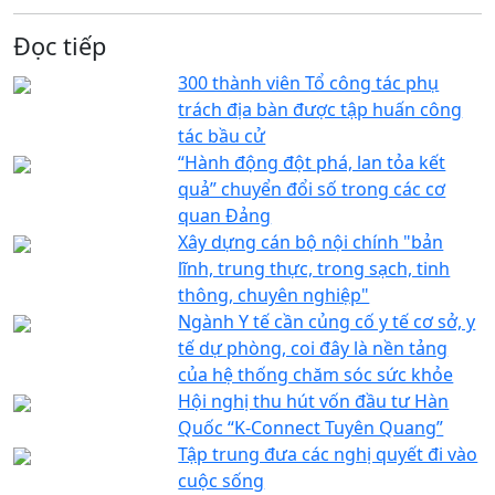
Đọc tiếp
300 thành viên Tổ công tác phụ
trách địa bàn được tập huấn công
tác bầu cử
“Hành động đột phá, lan tỏa kết
quả” chuyển đổi số trong các cơ
quan Đảng
Xây dựng cán bộ nội chính "bản
lĩnh, trung thực, trong sạch, tinh
thông, chuyên nghiệp"
Ngành Y tế cần củng cố y tế cơ sở, y
tế dự phòng, coi đây là nền tảng
của hệ thống chăm sóc sức khỏe
Hội nghị thu hút vốn đầu tư Hàn
Quốc “K-Connect Tuyên Quang”
Tập trung đưa các nghị quyết đi vào
cuộc sống