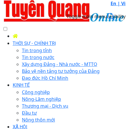
En |
Vi
Toggle main menu visibility
THỜI SỰ - CHÍNH TRỊ
Tin trong tỉnh
Tin trong nước
Xây dựng Đảng - Nhà nước - MTTQ
Bảo vệ nền tảng tư tưởng của Đảng
Đạo đức Hồ Chí Minh
KINH TẾ
Công nghiệp
Nông-Lâm nghiệp
Thương mại - Dịch vụ
Đầu tư
Nông thôn mới
XÃ HỘI