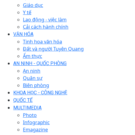
Giáo dục
Y tế
Lao động - việc làm
Cải cách hành chính
VĂN HÓA
Tinh hoa văn hóa
Đất và người Tuyên Quang
Ẩm thực
AN NINH - QUỐC PHÒNG
An ninh
Quân sự
Biên phòng
KHOA HỌC - CÔNG NGHỆ
QUỐC TẾ
MULTIMEDIA
Photo
Infographic
Emagazine