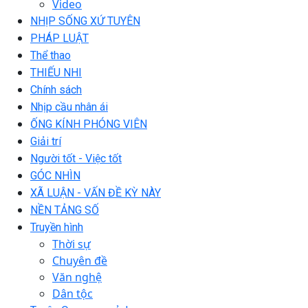
Video
NHỊP SỐNG XỨ TUYÊN
PHÁP LUẬT
Thể thao
THIẾU NHI
Chính sách
Nhịp cầu nhân ái
ỐNG KÍNH PHÓNG VIÊN
Giải trí
Người tốt - Việc tốt
GÓC NHÌN
XÃ LUẬN - VẤN ĐỀ KỲ NÀY
NỀN TẢNG SỐ
Truyền hình
Thời sự
Chuyên đề
Văn nghệ
Dân tộc