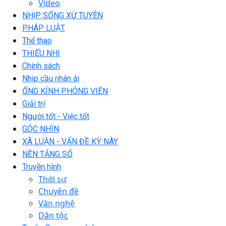
Video
NHỊP SỐNG XỨ TUYÊN
PHÁP LUẬT
Thể thao
THIẾU NHI
Chính sách
Nhịp cầu nhân ái
ỐNG KÍNH PHÓNG VIÊN
Giải trí
Người tốt - Việc tốt
GÓC NHÌN
XÃ LUẬN - VẤN ĐỀ KỲ NÀY
NỀN TẢNG SỐ
Truyền hình
Thời sự
Chuyên đề
Văn nghệ
Dân tộc