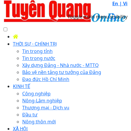
En |
Vi
Toggle main menu visibility
THỜI SỰ - CHÍNH TRỊ
Tin trong tỉnh
Tin trong nước
Xây dựng Đảng - Nhà nước - MTTQ
Bảo vệ nền tảng tư tưởng của Đảng
Đạo đức Hồ Chí Minh
KINH TẾ
Công nghiệp
Nông-Lâm nghiệp
Thương mại - Dịch vụ
Đầu tư
Nông thôn mới
XÃ HỘI