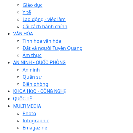
Giáo dục
Y tế
Lao động - việc làm
Cải cách hành chính
VĂN HÓA
Tinh hoa văn hóa
Đất và người Tuyên Quang
Ẩm thực
AN NINH - QUỐC PHÒNG
An ninh
Quân sự
Biên phòng
KHOA HỌC - CÔNG NGHỆ
QUỐC TẾ
MULTIMEDIA
Photo
Infographic
Emagazine