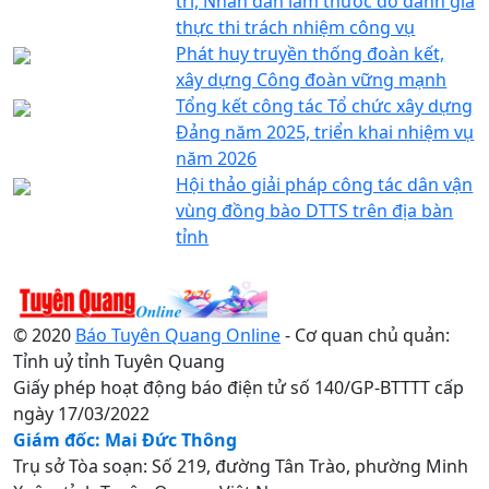
tri, Nhân dân làm thước đo đánh giá
thực thi trách nhiệm công vụ
Phát huy truyền thống đoàn kết,
xây dựng Công đoàn vững mạnh
Tổng kết công tác Tổ chức xây dựng
Đảng năm 2025, triển khai nhiệm vụ
năm 2026
Hội thảo giải pháp công tác dân vận
vùng đồng bào DTTS trên địa bàn
tỉnh
© 2020
Báo Tuyên Quang Online
- Cơ quan chủ quản:
Tỉnh uỷ tỉnh Tuyên Quang
Giấy phép hoạt động báo điện tử số 140/GP-BTTTT cấp
ngày 17/03/2022
Giám đốc: Mai Đức Thông
Trụ sở Tòa soạn: Số 219, đường Tân Trào, phường Minh