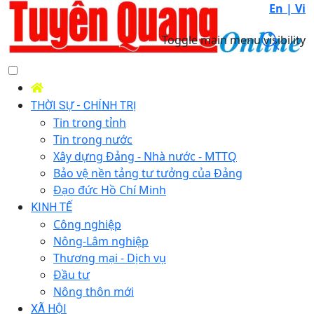
En |
Vi
Toggle main menu visibility
THỜI SỰ - CHÍNH TRỊ
Tin trong tỉnh
Tin trong nước
Xây dựng Đảng - Nhà nước - MTTQ
Bảo vệ nền tảng tư tưởng của Đảng
Đạo đức Hồ Chí Minh
KINH TẾ
Công nghiệp
Nông-Lâm nghiệp
Thương mại - Dịch vụ
Đầu tư
Nông thôn mới
XÃ HỘI