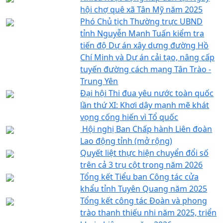
hội chợ quê xã Tân Mỹ năm 2025
Phó Chủ tịch Thường trực UBND
tỉnh Nguyễn Mạnh Tuấn kiểm tra
tiến độ Dự án xây dựng đường Hồ
Chí Minh và Dự án cải tạo, nâng cấp
tuyến đường cách mạng Tân Trào -
Trung Yên
Đại hội Thi đua yêu nước toàn quốc
lần thứ XI: Khơi dậy mạnh mẽ khát
vọng cống hiến vì Tổ quốc
Hội nghị Ban Chấp hành Liên đoàn
Lao động tỉnh (mở rộng)
Quyết liệt thực hiện chuyển đổi số
trên cả 3 trụ cột trong năm 2026
Tổng kết Tiểu ban Công tác cửa
khẩu tỉnh Tuyên Quang năm 2025
Tổng kết công tác Đoàn và phong
trào thanh thiếu nhi năm 2025, triển