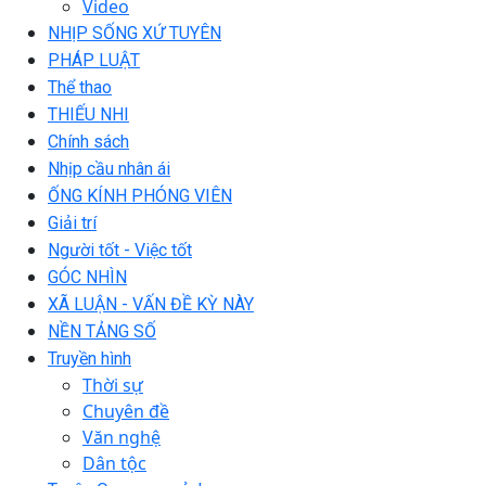
Video
NHỊP SỐNG XỨ TUYÊN
PHÁP LUẬT
Thể thao
THIẾU NHI
Chính sách
Nhịp cầu nhân ái
ỐNG KÍNH PHÓNG VIÊN
Giải trí
Người tốt - Việc tốt
GÓC NHÌN
XÃ LUẬN - VẤN ĐỀ KỲ NÀY
NỀN TẢNG SỐ
Truyền hình
Thời sự
Chuyên đề
Văn nghệ
Dân tộc