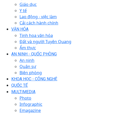
Giáo dục
Y tế
Lao động - việc làm
Cải cách hành chính
VĂN HÓA
Tinh hoa văn hóa
Đất và người Tuyên Quang
Ẩm thực
AN NINH - QUỐC PHÒNG
An ninh
Quân sự
Biên phòng
KHOA HỌC - CÔNG NGHỆ
QUỐC TẾ
MULTIMEDIA
Photo
Infographic
Emagazine