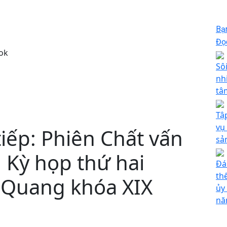
Bạ
Đọc
ok
Sô
nh
tâ
Tậ
vụ 
tiếp: Phiên Chất vấn
sả
n, Kỳ họp thứ hai
Đá
th
 Quang khóa XIX
ủy
nă