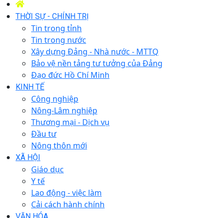
THỜI SỰ - CHÍNH TRỊ
Tin trong tỉnh
Tin trong nước
Xây dựng Đảng - Nhà nước - MTTQ
Bảo vệ nền tảng tư tưởng của Đảng
Đạo đức Hồ Chí Minh
KINH TẾ
Công nghiệp
Nông-Lâm nghiệp
Thương mại - Dịch vụ
Đầu tư
Nông thôn mới
XÃ HỘI
Giáo dục
Y tế
Lao động - việc làm
Cải cách hành chính
VĂN HÓA