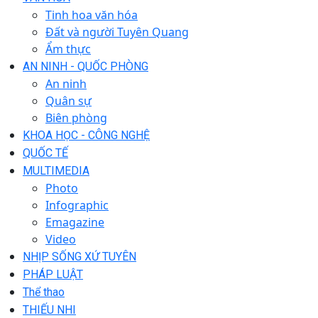
Tinh hoa văn hóa
Đất và người Tuyên Quang
Ẩm thực
AN NINH - QUỐC PHÒNG
An ninh
Quân sự
Biên phòng
KHOA HỌC - CÔNG NGHỆ
QUỐC TẾ
MULTIMEDIA
Photo
Infographic
Emagazine
Video
NHỊP SỐNG XỨ TUYÊN
PHÁP LUẬT
Thể thao
THIẾU NHI