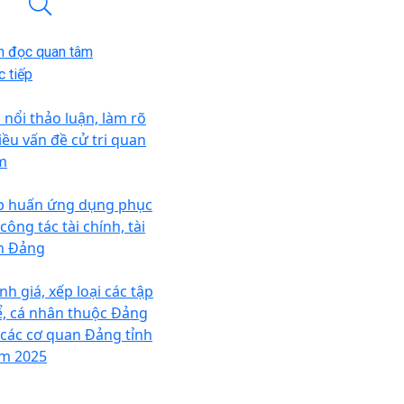
n đọc quan tâm
 tiếp
i nổi thảo luận, làm rõ
iều vấn đề cử tri quan
m
p huấn ứng dụng phục
công tác tài chính, tài
n Đảng
nh giá, xếp loại các tập
ể, cá nhân thuộc Đảng
 các cơ quan Đảng tỉnh
m 2025