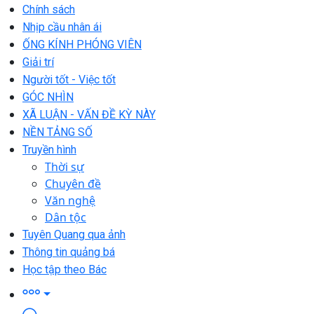
Chính sách
Nhịp cầu nhân ái
ỐNG KÍNH PHÓNG VIÊN
Giải trí
Người tốt - Việc tốt
GÓC NHÌN
XÃ LUẬN - VẤN ĐỀ KỲ NÀY
NỀN TẢNG SỐ
Truyền hình
Thời sự
Chuyên đề
Văn nghệ
Dân tộc
Tuyên Quang qua ảnh
Thông tin quảng bá
Học tập theo Bác