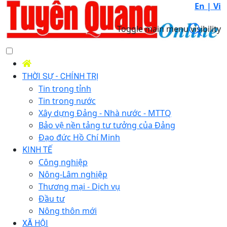
En |
Vi
Toggle main menu visibility
THỜI SỰ - CHÍNH TRỊ
Tin trong tỉnh
Tin trong nước
Xây dựng Đảng - Nhà nước - MTTQ
Bảo vệ nền tảng tư tưởng của Đảng
Đạo đức Hồ Chí Minh
KINH TẾ
Công nghiệp
Nông-Lâm nghiệp
Thương mại - Dịch vụ
Đầu tư
Nông thôn mới
XÃ HỘI