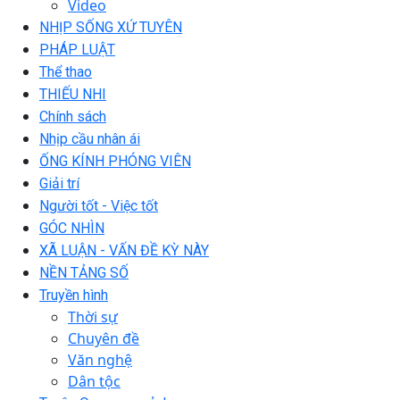
Video
NHỊP SỐNG XỨ TUYÊN
PHÁP LUẬT
Thể thao
THIẾU NHI
Chính sách
Nhịp cầu nhân ái
ỐNG KÍNH PHÓNG VIÊN
Giải trí
Người tốt - Việc tốt
GÓC NHÌN
XÃ LUẬN - VẤN ĐỀ KỲ NÀY
NỀN TẢNG SỐ
Truyền hình
Thời sự
Chuyên đề
Văn nghệ
Dân tộc