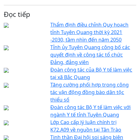
Đọc tiếp
Thẩm định điều chỉnh Quy hoạch
tỉnh Tuyên Quang thời kỳ 2021
-2030, tầm nhìn đến năm 2050
Tỉnh ủy Tuyên Quang công bố các
quyết định về công tác tổ chức
Đảng, đảng viên
Đoàn công tác của Bộ Y tế làm việc
tại xã Bắc Quang
Tăng cường phối hợp trong công
tác vận động đồng bào dân tộc
thiểu số
Đoàn công tác Bộ Y tế làm việc với
ngành Y tế tỉnh Tuyên Quang
Lớp Cao cấp lý luận chính trị
K72.A09 về nguồn tại Tân Trào
Tinh thần Đại hội soi sáng biên