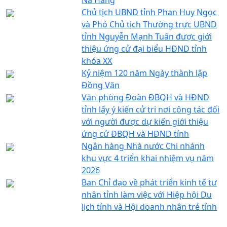
Chủ tịch UBND tỉnh Phan Huy Ngọc
và Phó Chủ tịch Thường trực UBND
tỉnh Nguyễn Mạnh Tuấn được giới
thiệu ứng cử đại biểu HĐND tỉnh
khóa XX
Kỷ niệm 120 năm Ngày thành lập
Đồng Văn
Văn phòng Đoàn ĐBQH và HĐND
tỉnh lấy ý kiến cử tri nơi công tác đối
với người được dự kiến giới thiệu
ứng cử ĐBQH và HĐND tỉnh
Ngân hàng Nhà nước Chi nhánh
khu vực 4 triển khai nhiệm vụ năm
2026
Ban Chỉ đạo về phát triển kinh tế tư
nhân tỉnh làm việc với Hiệp hội Du
lịch tỉnh và Hội doanh nhân trẻ tỉnh