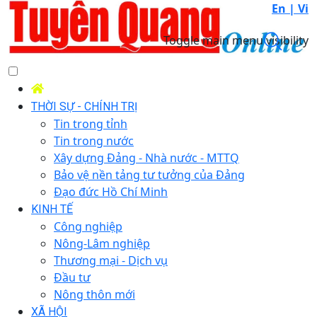
En |
Vi
Toggle main menu visibility
THỜI SỰ - CHÍNH TRỊ
Tin trong tỉnh
Tin trong nước
Xây dựng Đảng - Nhà nước - MTTQ
Bảo vệ nền tảng tư tưởng của Đảng
Đạo đức Hồ Chí Minh
KINH TẾ
Công nghiệp
Nông-Lâm nghiệp
Thương mại - Dịch vụ
Đầu tư
Nông thôn mới
XÃ HỘI