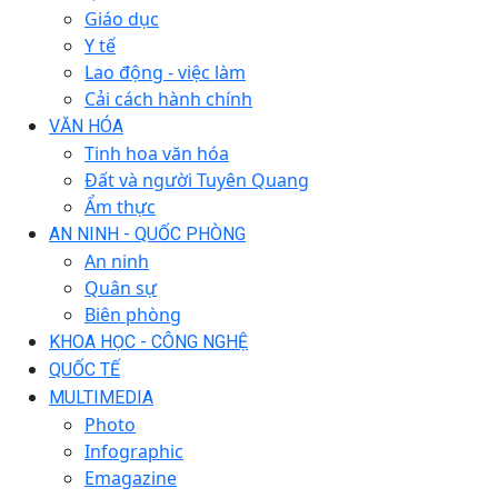
Giáo dục
Y tế
Lao động - việc làm
Cải cách hành chính
VĂN HÓA
Tinh hoa văn hóa
Đất và người Tuyên Quang
Ẩm thực
AN NINH - QUỐC PHÒNG
An ninh
Quân sự
Biên phòng
KHOA HỌC - CÔNG NGHỆ
QUỐC TẾ
MULTIMEDIA
Photo
Infographic
Emagazine