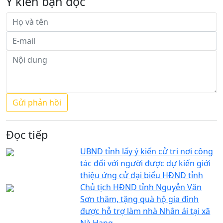
Ý kiến bạn đọc
Đọc tiếp
UBND tỉnh lấy ý kiến cử tri nơi công
tác đối với người được dự kiến giới
thiệu ứng cử đại biểu HĐND tỉnh
Chủ tịch HĐND tỉnh Nguyễn Văn
Sơn thăm, tặng quà hộ gia đình
được hỗ trợ làm nhà Nhân ái tại xã
Nà Hang