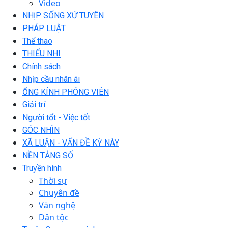
Video
NHỊP SỐNG XỨ TUYÊN
PHÁP LUẬT
Thể thao
THIẾU NHI
Chính sách
Nhịp cầu nhân ái
ỐNG KÍNH PHÓNG VIÊN
Giải trí
Người tốt - Việc tốt
GÓC NHÌN
XÃ LUẬN - VẤN ĐỀ KỲ NÀY
NỀN TẢNG SỐ
Truyền hình
Thời sự
Chuyên đề
Văn nghệ
Dân tộc