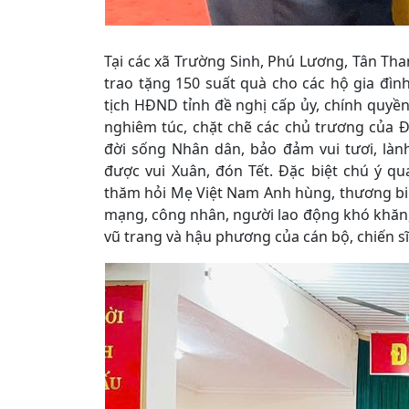
Tại các xã Trường Sinh, Phú Lương, Tân Th
trao tặng 150 suất quà cho các hộ gia đì
tịch HĐND tỉnh đề nghị cấp ủy, chính quyền 
nghiêm túc, chặt chẽ các chủ trương của 
đời sống Nhân dân, bảo đảm vui tươi, làn
được vui Xuân, đón Tết. Đặc biệt chú ý q
thăm hỏi Mẹ Việt Nam Anh hùng, thương binh,
mạng, công nhân, người lao động khó khăn, 
vũ trang và hậu phương của cán bộ, chiến sĩ;