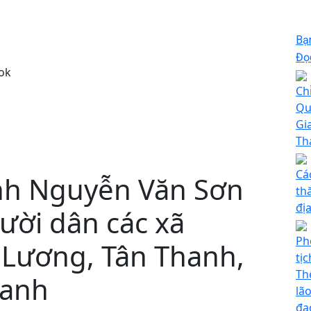
Bạ
Đọc
ok
Ch
Qu
Gi
Th
Cá
nh Nguyễn Văn Sơn
th
đị
ười dân các xã
Ph
 Lương, Tân Thanh,
tị
Th
hanh
lã
đạ