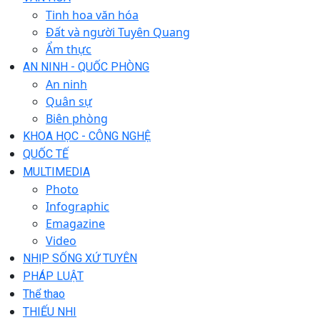
Tinh hoa văn hóa
Đất và người Tuyên Quang
Ẩm thực
AN NINH - QUỐC PHÒNG
An ninh
Quân sự
Biên phòng
KHOA HỌC - CÔNG NGHỆ
QUỐC TẾ
MULTIMEDIA
Photo
Infographic
Emagazine
Video
NHỊP SỐNG XỨ TUYÊN
PHÁP LUẬT
Thể thao
THIẾU NHI