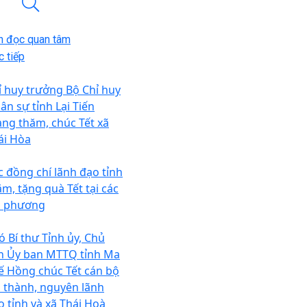
n đọc quan tâm
 tiếp
ỉ huy trưởng Bộ Chỉ huy
ân sự tỉnh Lại Tiến
ang thăm, chúc Tết xã
ái Hòa
c đồng chí lãnh đạo tỉnh
ăm, tặng quà Tết tại các
a phương
ó Bí thư Tỉnh ủy, Chủ
ch Ủy ban MTTQ tỉnh Ma
ế Hồng chúc Tết cán bộ
o thành, nguyên lãnh
o tỉnh và xã Thái Hoà