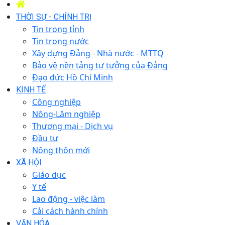
THỜI SỰ - CHÍNH TRỊ
Tin trong tỉnh
Tin trong nước
Xây dựng Đảng - Nhà nước - MTTQ
Bảo vệ nền tảng tư tưởng của Đảng
Đạo đức Hồ Chí Minh
KINH TẾ
Công nghiệp
Nông-Lâm nghiệp
Thương mại - Dịch vụ
Đầu tư
Nông thôn mới
XÃ HỘI
Giáo dục
Y tế
Lao động - việc làm
Cải cách hành chính
VĂN HÓA