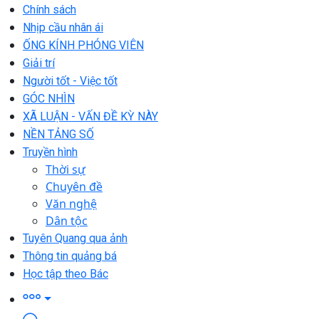
Chính sách
Nhịp cầu nhân ái
ỐNG KÍNH PHÓNG VIÊN
Giải trí
Người tốt - Việc tốt
GÓC NHÌN
XÃ LUẬN - VẤN ĐỀ KỲ NÀY
NỀN TẢNG SỐ
Truyền hình
Thời sự
Chuyên đề
Văn nghệ
Dân tộc
Tuyên Quang qua ảnh
Thông tin quảng bá
Học tập theo Bác