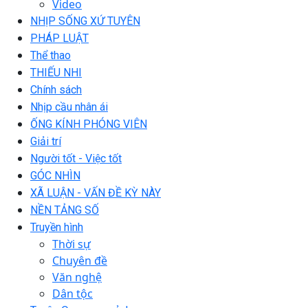
Video
NHỊP SỐNG XỨ TUYÊN
PHÁP LUẬT
Thể thao
THIẾU NHI
Chính sách
Nhịp cầu nhân ái
ỐNG KÍNH PHÓNG VIÊN
Giải trí
Người tốt - Việc tốt
GÓC NHÌN
XÃ LUẬN - VẤN ĐỀ KỲ NÀY
NỀN TẢNG SỐ
Truyền hình
Thời sự
Chuyên đề
Văn nghệ
Dân tộc