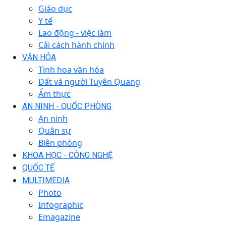
Giáo dục
Y tế
Lao động - việc làm
Cải cách hành chính
VĂN HÓA
Tinh hoa văn hóa
Đất và người Tuyên Quang
Ẩm thực
AN NINH - QUỐC PHÒNG
An ninh
Quân sự
Biên phòng
KHOA HỌC - CÔNG NGHỆ
QUỐC TẾ
MULTIMEDIA
Photo
Infographic
Emagazine