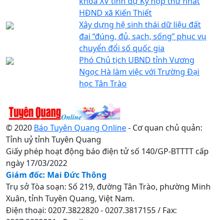
khoá XV tỉnh dự Kỳ họp thứ nhất
HĐND xã Kiến Thiết
Xây dựng hệ sinh thái dữ liệu đất
đai “đúng, đủ, sạch, sống” phục vụ
chuyển đổi số quốc gia
Phó Chủ tịch UBND tỉnh Vương
Ngọc Hà làm việc với Trường Đại
học Tân Trào
© 2020
Báo Tuyên Quang Online
- Cơ quan chủ quản:
Tỉnh uỷ tỉnh Tuyên Quang
Giấy phép hoạt động báo điện tử số 140/GP-BTTTT cấp
ngày 17/03/2022
Giám đốc: Mai Đức Thông
Trụ sở Tòa soạn: Số 219, đường Tân Trào, phường Minh
Xuân, tỉnh Tuyên Quang, Việt Nam.
Điện thoại: 0207.3822820 - 0207.3817155 / Fax: