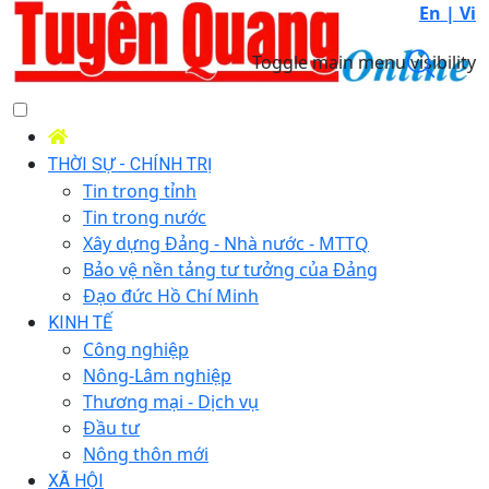
En |
Vi
Toggle main menu visibility
THỜI SỰ - CHÍNH TRỊ
Tin trong tỉnh
Tin trong nước
Xây dựng Đảng - Nhà nước - MTTQ
Bảo vệ nền tảng tư tưởng của Đảng
Đạo đức Hồ Chí Minh
KINH TẾ
Công nghiệp
Nông-Lâm nghiệp
Thương mại - Dịch vụ
Đầu tư
Nông thôn mới
XÃ HỘI