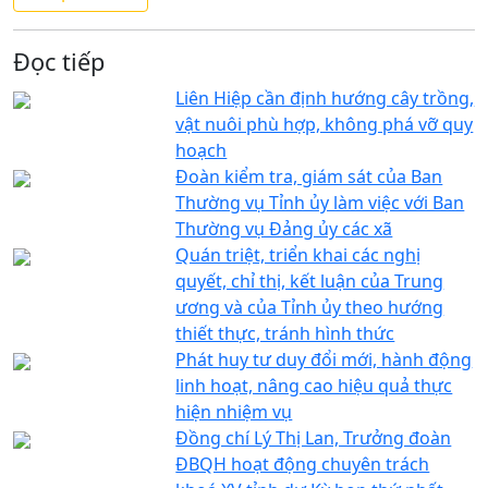
Đọc tiếp
Liên Hiệp cần định hướng cây trồng,
vật nuôi phù hợp, không phá vỡ quy
hoạch
Đoàn kiểm tra, giám sát của Ban
Thường vụ Tỉnh ủy làm việc với Ban
Thường vụ Đảng ủy các xã
Quán triệt, triển khai các nghị
quyết, chỉ thị, kết luận của Trung
ương và của Tỉnh ủy theo hướng
thiết thực, tránh hình thức
Phát huy tư duy đổi mới, hành động
linh hoạt, nâng cao hiệu quả thực
hiện nhiệm vụ
Đồng chí Lý Thị Lan, Trưởng đoàn
ĐBQH hoạt động chuyên trách