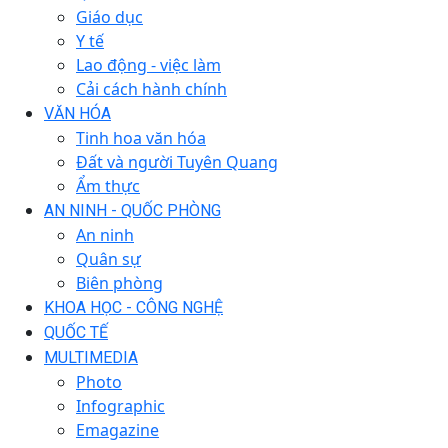
Giáo dục
Y tế
Lao động - việc làm
Cải cách hành chính
VĂN HÓA
Tinh hoa văn hóa
Đất và người Tuyên Quang
Ẩm thực
AN NINH - QUỐC PHÒNG
An ninh
Quân sự
Biên phòng
KHOA HỌC - CÔNG NGHỆ
QUỐC TẾ
MULTIMEDIA
Photo
Infographic
Emagazine