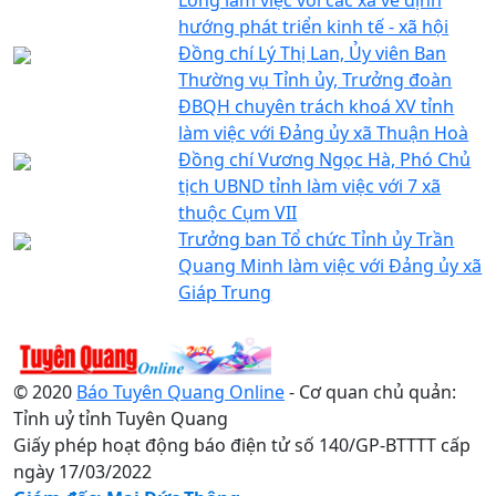
hướng phát triển kinh tế - xã hội
Đồng chí Lý Thị Lan, Ủy viên Ban
Thường vụ Tỉnh ủy, Trưởng đoàn
ĐBQH chuyên trách khoá XV tỉnh
làm việc với Đảng ủy xã Thuận Hoà
Đồng chí Vương Ngọc Hà, Phó Chủ
tịch UBND tỉnh làm việc với 7 xã
thuộc Cụm VII
Trưởng ban Tổ chức Tỉnh ủy Trần
Quang Minh làm việc với Đảng ủy xã
Giáp Trung
© 2020
Báo Tuyên Quang Online
- Cơ quan chủ quản:
Tỉnh uỷ tỉnh Tuyên Quang
Giấy phép hoạt động báo điện tử số 140/GP-BTTTT cấp
ngày 17/03/2022