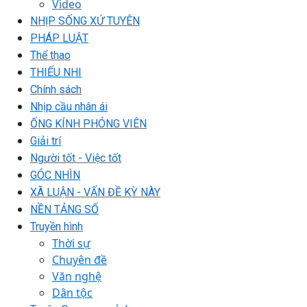
Video
NHỊP SỐNG XỨ TUYÊN
PHÁP LUẬT
Thể thao
THIẾU NHI
Chính sách
Nhịp cầu nhân ái
ỐNG KÍNH PHÓNG VIÊN
Giải trí
Người tốt - Việc tốt
GÓC NHÌN
XÃ LUẬN - VẤN ĐỀ KỲ NÀY
NỀN TẢNG SỐ
Truyền hình
Thời sự
Chuyên đề
Văn nghệ
Dân tộc