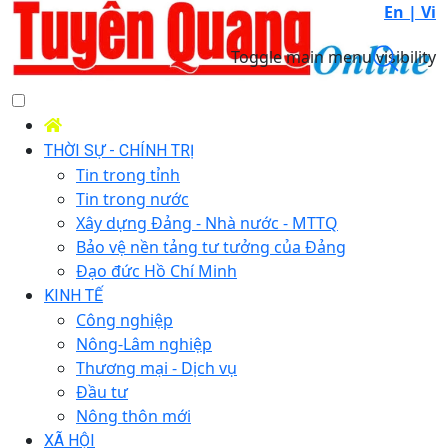
En |
Vi
Toggle main menu visibility
THỜI SỰ - CHÍNH TRỊ
Tin trong tỉnh
Tin trong nước
Xây dựng Đảng - Nhà nước - MTTQ
Bảo vệ nền tảng tư tưởng của Đảng
Đạo đức Hồ Chí Minh
KINH TẾ
Công nghiệp
Nông-Lâm nghiệp
Thương mại - Dịch vụ
Đầu tư
Nông thôn mới
XÃ HỘI