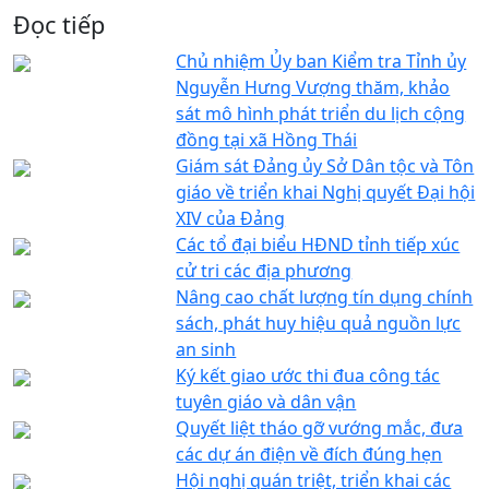
Đọc tiếp
Chủ nhiệm Ủy ban Kiểm tra Tỉnh ủy
Nguyễn Hưng Vượng thăm, khảo
sát mô hình phát triển du lịch cộng
đồng tại xã Hồng Thái
Giám sát Đảng ủy Sở Dân tộc và Tôn
giáo về triển khai Nghị quyết Đại hội
XIV của Đảng
Các tổ đại biểu HĐND tỉnh tiếp xúc
cử tri các địa phương
Nâng cao chất lượng tín dụng chính
sách, phát huy hiệu quả nguồn lực
an sinh
Ký kết giao ước thi đua công tác
tuyên giáo và dân vận
Quyết liệt tháo gỡ vướng mắc, đưa
các dự án điện về đích đúng hẹn
Hội nghị quán triệt, triển khai các