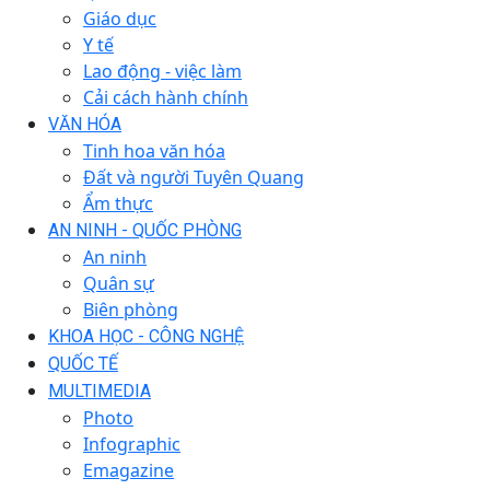
Giáo dục
Y tế
Lao động - việc làm
Cải cách hành chính
VĂN HÓA
Tinh hoa văn hóa
Đất và người Tuyên Quang
Ẩm thực
AN NINH - QUỐC PHÒNG
An ninh
Quân sự
Biên phòng
KHOA HỌC - CÔNG NGHỆ
QUỐC TẾ
MULTIMEDIA
Photo
Infographic
Emagazine