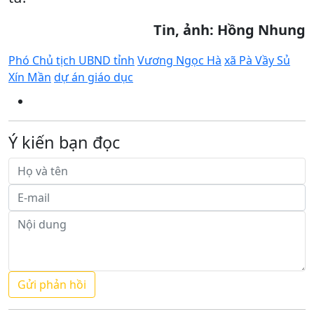
Tin, ảnh: Hồng Nhung
Phó Chủ tịch UBND tỉnh
Vương Ngọc Hà
xã Pà Vầy Sủ
Xín Mần
dự án giáo dục
Ý kiến bạn đọc