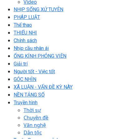
Video
NHỊP SỐNG XỨ TUYÊN
PHÁP LUẬT
Thể thao
THIẾU NHI
Chính sách
Nhịp cầu nhân ái
ỐNG KÍNH PHÓNG VIÊN
Giải trí
Người tốt - Việc tốt
GÓC NHÌN
XÃ LUẬN - VẤN ĐỀ KỲ NÀY
NỀN TẢNG SỐ
Truyền hình
Thời sự
Chuyên đề
Văn nghệ
Dân tộc