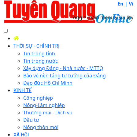
En |
Vi
Toggle main menu visibility
THỜI SỰ - CHÍNH TRỊ
Tin trong tỉnh
Tin trong nước
Xây dựng Đảng - Nhà nước - MTTQ
Bảo vệ nền tảng tư tưởng của Đảng
Đạo đức Hồ Chí Minh
KINH TẾ
Công nghiệp
Nông-Lâm nghiệp
Thương mại - Dịch vụ
Đầu tư
Nông thôn mới
XÃ HỘI