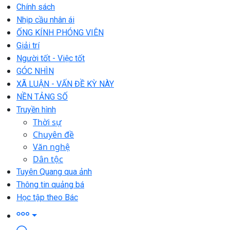
Chính sách
Nhịp cầu nhân ái
ỐNG KÍNH PHÓNG VIÊN
Giải trí
Người tốt - Việc tốt
GÓC NHÌN
XÃ LUẬN - VẤN ĐỀ KỲ NÀY
NỀN TẢNG SỐ
Truyền hình
Thời sự
Chuyên đề
Văn nghệ
Dân tộc
Tuyên Quang qua ảnh
Thông tin quảng bá
Học tập theo Bác