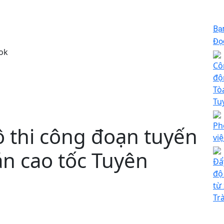
Bạ
Đọc
ok
Cô
độ
Tò
Tu
Ph
ộ thi công đoạn tuyến
vi
án cao tốc Tuyên
Đẩ
độ
từ
Tr