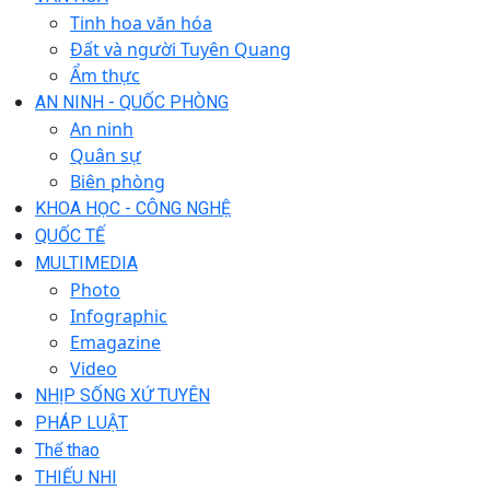
Tinh hoa văn hóa
Đất và người Tuyên Quang
Ẩm thực
AN NINH - QUỐC PHÒNG
An ninh
Quân sự
Biên phòng
KHOA HỌC - CÔNG NGHỆ
QUỐC TẾ
MULTIMEDIA
Photo
Infographic
Emagazine
Video
NHỊP SỐNG XỨ TUYÊN
PHÁP LUẬT
Thể thao
THIẾU NHI