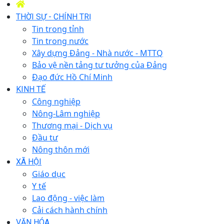
THỜI SỰ - CHÍNH TRỊ
Tin trong tỉnh
Tin trong nước
Xây dựng Đảng - Nhà nước - MTTQ
Bảo vệ nền tảng tư tưởng của Đảng
Đạo đức Hồ Chí Minh
KINH TẾ
Công nghiệp
Nông-Lâm nghiệp
Thương mại - Dịch vụ
Đầu tư
Nông thôn mới
XÃ HỘI
Giáo dục
Y tế
Lao động - việc làm
Cải cách hành chính
VĂN HÓA