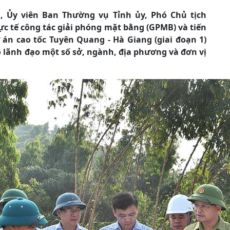
, Ủy viên Ban Thường vụ Tỉnh ủy, Phó Chủ tịch
ực tế công tác giải phóng mặt bằng (GPMB) và tiến
án cao tốc Tuyên Quang - Hà Giang (giai đoạn 1)
ó lãnh đạo một số sở, ngành, địa phương và đơn vị