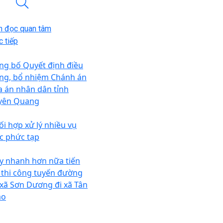
n đọc quan tâm
 tiếp
ng bố Quyết định điều
ng, bổ nhiệm Chánh án
a án nhân dân tỉnh
yên Quang
ối hợp xử lý nhiều vụ
ệc phức tạp
y nhanh hơn nữa tiến
 thi công tuyến đường
 xã Sơn Dương đi xã Tân
ào